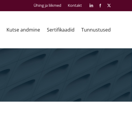
Ühing ja liikmed
Kontakt
LinkedIn
Facebook
X
Kutse andmine
Sertifikaadid
Tunnustused