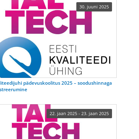
30. juuni 2025
liteedijuhi pädevuskoolitus 2025 – soodushinnaga
istreerumine
22. jaan 2025 - 23. jaan 2025