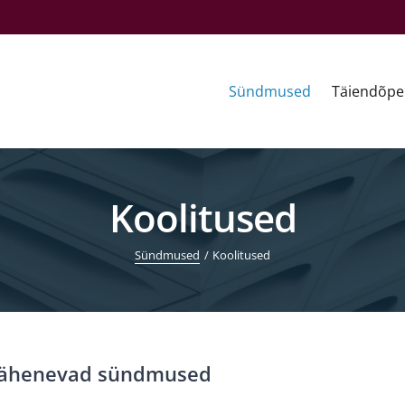
Sündmused
Täiendõpe
Koolitused
Sündmused
Koolitused
ähenevad sündmused