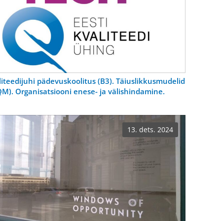
liteedijuhi pädevuskoolitus (B3). Täiuslikkusmudelid
QM). Organisatsiooni enese- ja välishindamine.
13. dets. 2024