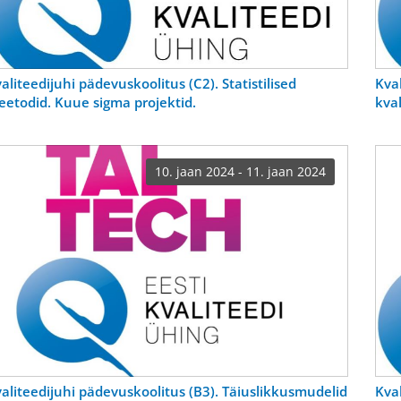
aliteedijuhi pädevuskoolitus (C2). Statistilised
Kva
etodid. Kuue sigma projektid.
kva
10. jaan 2024 - 11. jaan 2024
aliteedijuhi pädevuskoolitus (B3). Täiuslikkusmudelid
Kva