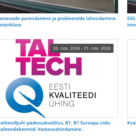
otsesside parendamine ja probleemide lahendamine.
ESG
istriklass
inte
20. nov. 2024 - 21. nov. 2024
aliteedijuhi pädevuskoolitus, B1. B1 Euroopa Liidu
Kval
aliteediskeemid. Vastavushindamine.
aliteedijuhtimissüsteemi loomine organisatsioonis