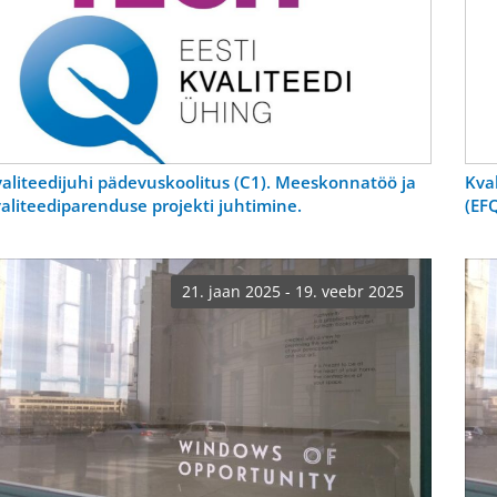
aliteedijuhi pädevuskoolitus (C1). Meeskonnatöö ja
Kva
aliteediparenduse projekti juhtimine.
(EF
21. jaan 2025 - 19. veebr 2025