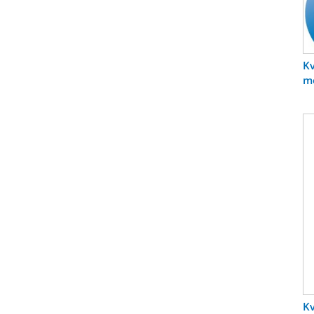
Kv
me
Kv