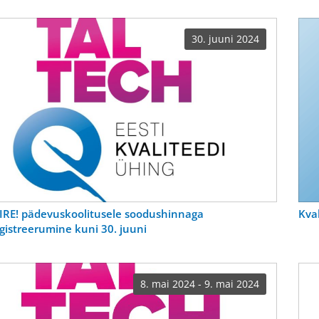
SO 9001).
30. juuni 2024
IRE! pädevuskoolitusele soodushinnaga
Kva
gistreerumine kuni 30. juuni
8. mai 2024 - 9. mai 2024