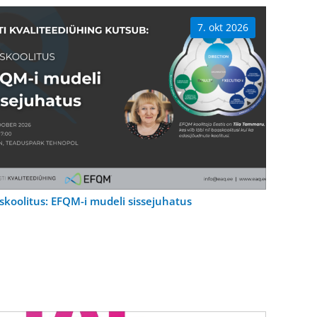
7. okt 2026
skoolitus: EFQM-i mudeli sissejuhatus