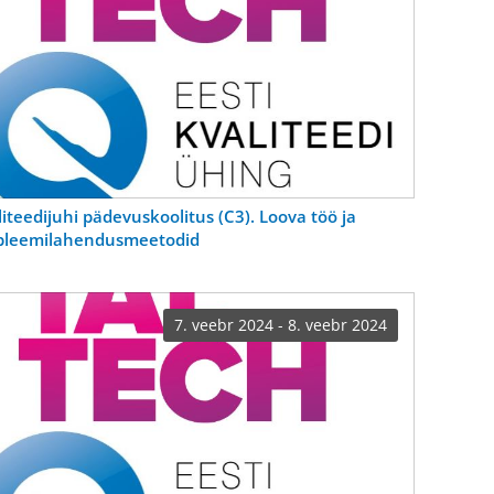
iteedijuhi pädevuskoolitus (C3). Loova töö ja
bleemilahendusmeetodid
7. veebr 2024 - 8. veebr 2024