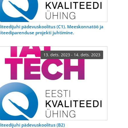
liteedijuhi pädevuskoolitus (C1). Meeskonnatöö ja
liteediparenduse projekti juhtimine.
13. dets. 2023 - 14. dets. 2023
liteedijuhi pädevuskoolitus (B2)