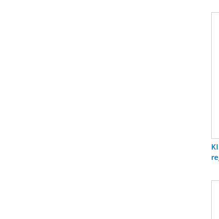
(I
KI
re