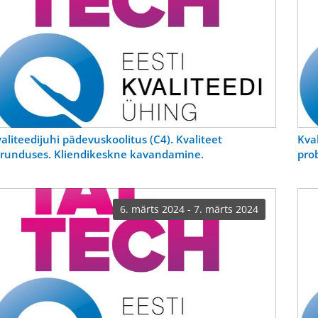
aliteedijuhi pädevuskoolitus (C4). Kvaliteet
Kval
runduses. Kliendikeskne kavandamine.
pro
6. märts 2024 - 7. märts 2024