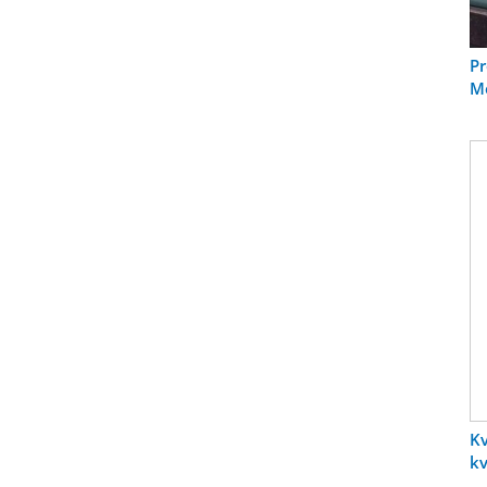
Pr
Me
Kv
kv
Kv