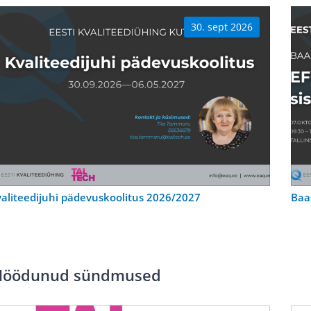
30. sept 2026
aliteedijuhi pädevuskoolitus 2026/2027
Baa
öödunud sündmused