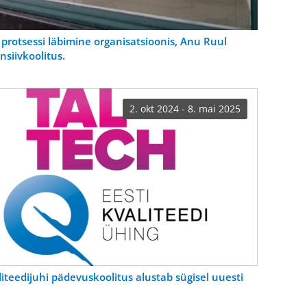
 protsessi läbimine organisatsioonis, Anu Ruul
nsiivkoolitus.
2. okt 2024 - 8. mai 2025
iteedijuhi pädevuskoolitus alustab sügisel uuesti