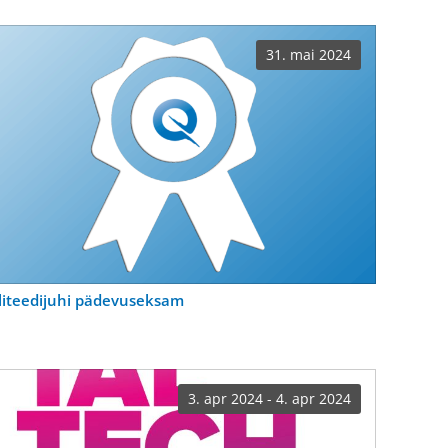
31. mai 2024
liteedijuhi pädevuseksam
3. apr 2024 - 4. apr 2024