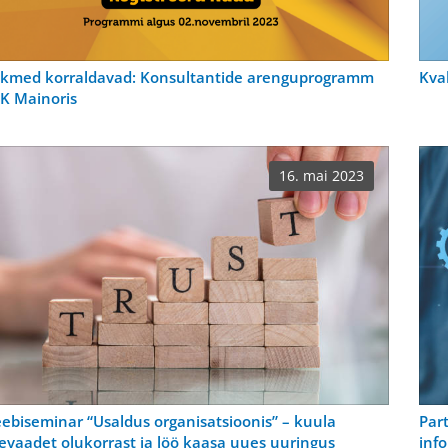
ikmed korraldavad: Konsultantide arenguprogramm
Kva
K Mainoris
16. mai 2023
ebiseminar “Usaldus organisatsioonis” – kuula
Par
evaadet olukorrast ja löö kaasa uues uuringus
inf