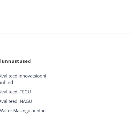
Tunnustused
Kvaliteediinnovatsiooni
auhind
Kvaliteedi TEGU
Kvaliteedi NÄGU
Walter Masingu auhind