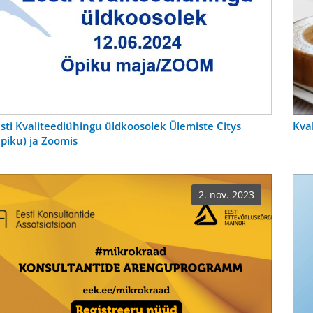
sti Kvaliteediühingu üldkoosolek Ülemiste Citys
Kva
piku) ja Zoomis
2. nov. 2023