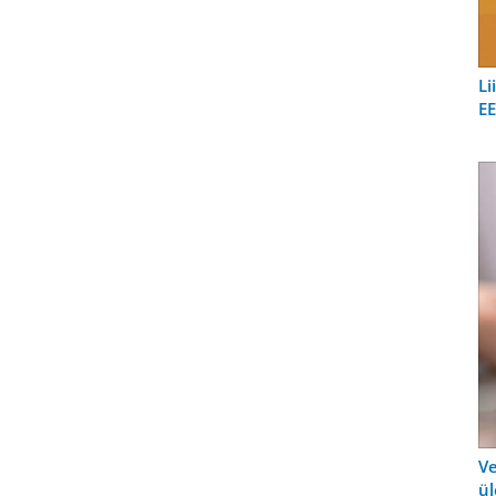
Li
EE
Ve
ül