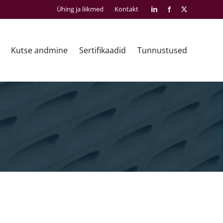
Ühing ja liikmed
Kontakt
LinkedIn
Facebook
X
Kutse andmine
Sertifikaadid
Tunnustused