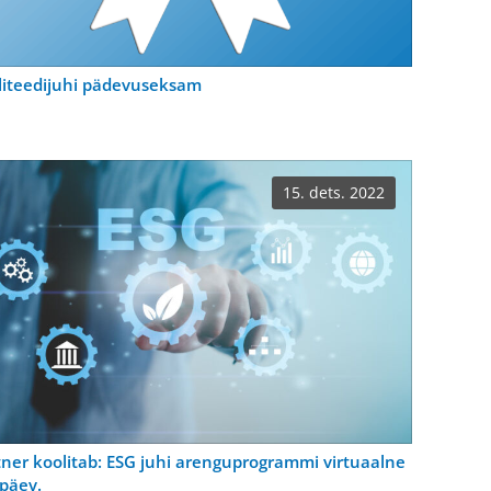
liteedijuhi pädevuseksam
15. dets. 2022
tner koolitab: ESG juhi arenguprogrammi virtuaalne
opäev.