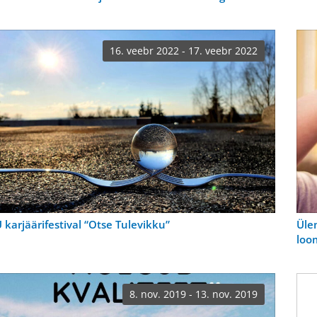
16. veebr 2022 - 17. veebr 2022
 karjäärifestival “Otse Tulevikku”
Üle
loo
8. nov. 2019 - 13. nov. 2019