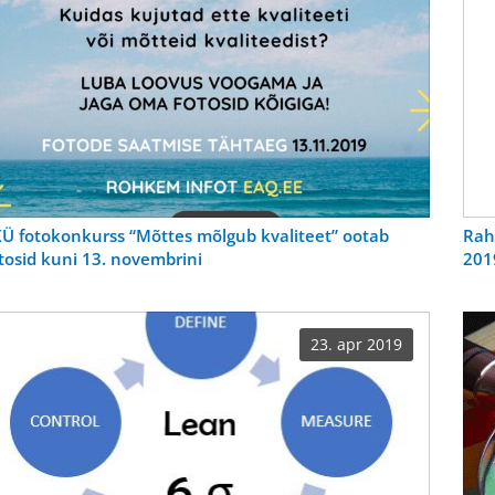
Ü fotokonkurss “Mõttes mõlgub kvaliteet” ootab
Rah
tosid kuni 13. novembrini
201
23. apr 2019