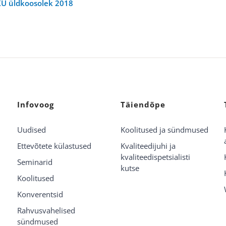
KÜ üldkoosolek 2018
Infovoog
Täiendõpe
Uudised
Koolitused ja sündmused
Ettevõtete külastused
Kvaliteedijuhi ja
kvaliteedispetsialisti
Seminarid
kutse
Koolitused
Konverentsid
Rahvusvahelised
sündmused