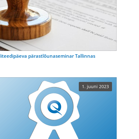
liteedipäeva pärastlõunaseminar Tallinnas
1. juuni 2023