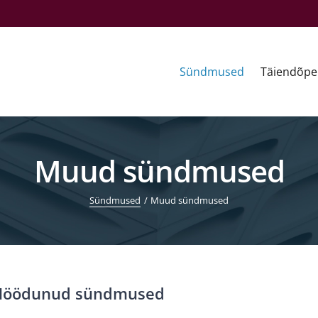
Sündmused
Täiendõpe
Muud sündmused
Sündmused
Muud sündmused
öödunud sündmused