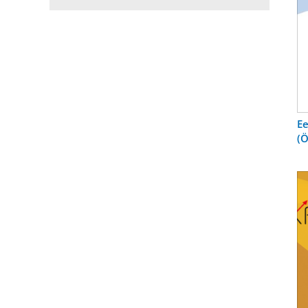
Ee
(Ö