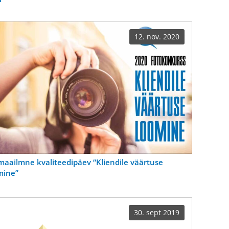
12. nov. 2020
maailmne kvaliteedipäev “Kliendile väärtuse
mine”
30. sept 2019