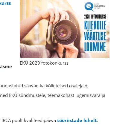
kurss
EKÜ 2020 fotokonkurss
pääsme
unnustatud saavad ka kõik teised osalejaid.
smed EKÜ sündmustele, teemakohast lugemisvara ja
/ IRCA poolt kvaliteedipäeva
tööriistade lehelt
.