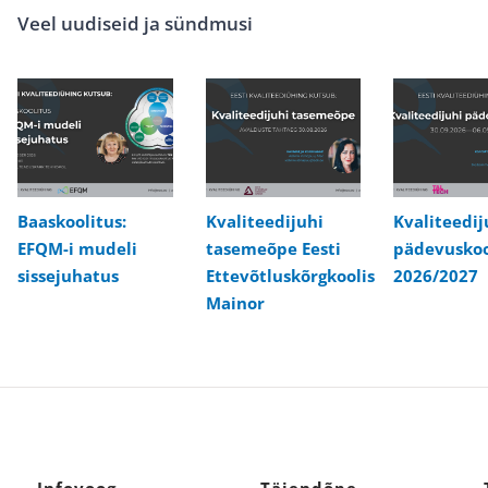
Veel uudiseid ja sündmusi
Baaskoolitus:
Kvaliteedijuhi
Kvaliteedij
EFQM-i mudeli
tasemeõpe Eesti
pädevuskoo
sissejuhatus
Ettevõtluskõrgkoolis
2026/2027
Mainor
Infovoog
Täiendõpe