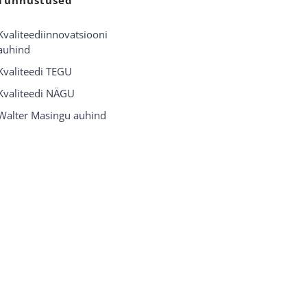
Kvaliteediinnovatsiooni
auhind
Kvaliteedi TEGU
Kvaliteedi NÄGU
Walter Masingu auhind