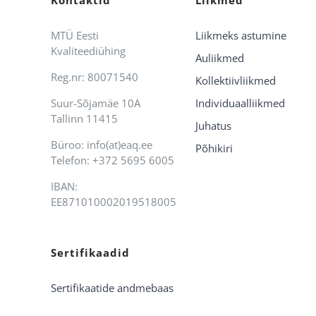
MTÜ Eesti
Liikmeks astumine
Kvaliteediühing
Auliikmed
Reg.nr: 80071540
Kollektiivliikmed
Suur-Sõjamäe 10A
Individuaalliikmed
Tallinn 11415
Juhatus
Büroo: info(at)eaq.ee
Põhikiri
Telefon: +372 5695 6005
IBAN:
EE871010002019518005
Sertifikaadid
Sertifikaatide andmebaas