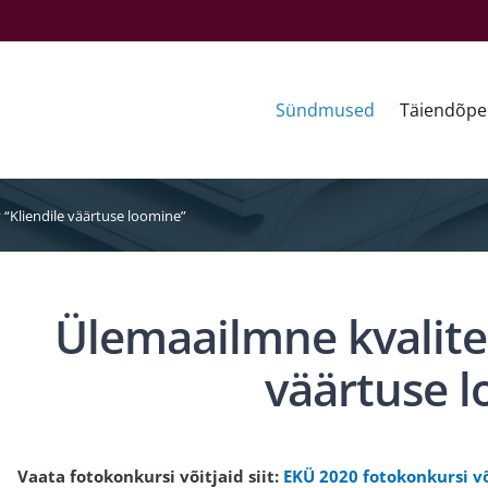
Sündmused
Täiendõpe
“Kliendile väärtuse loomine”
Ülemaailmne kvalite
väärtuse 
Vaata fotokonkursi võitjaid siit:
EKÜ 2020 fotokonkursi võ