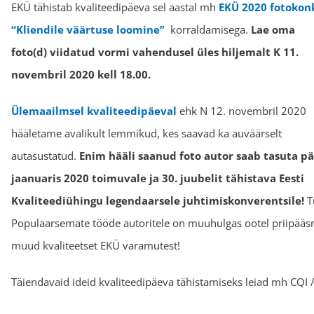
EKÜ tähistab kvaliteedipäeva sel aastal mh
EKÜ 2020 fotokon
“Kliendile väärtuse loomine”
korraldamisega.
Lae oma
foto(d) viidatud vormi vahendusel üles hiljemalt K 11.
novembril 2020 kell 18.00.
Ülemaailmsel kvaliteedipäeval
ehk N 12. novembril 2020
hääletame avalikult lemmikud, kes saavad ka auväärselt
autasustatud.
Enim hääli saanud foto autor saab tasuta 
jaanuaris 2020 toimuvale ja 30. juubelit tähistava Eesti
Kvaliteediühingu legendaarsele juhtimiskonverentsile!
T
Populaarsemate tööde autoritele on muuhulgas ootel priipää
muud kvaliteetset EKÜ varamutest!
Täiendavaid ideid kvaliteedipäeva tähistamiseks leiad mh CQI 