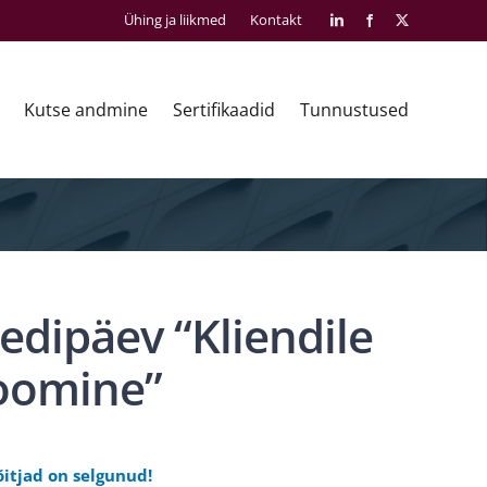
Ühing ja liikmed
Kontakt
LinkedIn
Facebook
X
Kutse andmine
Sertifikaadid
Tunnustused
edipäev “Kliendile
loomine”
itjad on selgunud!