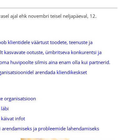
asel ajal ehk novembri teisel neljapäeval, 12.
ob klientidele väärtust toodete, teenuste ja
lt kasvavate ootuste, ümbritseva konkurentsi ja
ma huvipoolte silmis aina enam olla kui partnerid.
ganisatsioonidel arendada kliendikeskset
te organisatsioon
 läbi
käivat infot
edi arendamiseks ja probleemide lahendamiseks