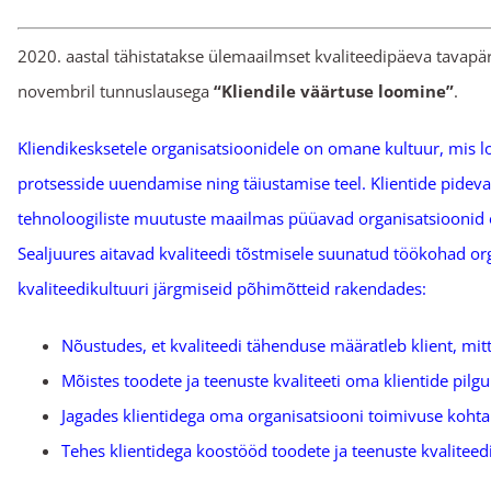
2020. aastal tähistatakse ülemaailmset kvaliteedipäeva tavapär
novembril tunnuslausega
“Kliendile väärtuse loomine”
.
Kliendikesksetele organisatsioonidele on omane kultuur, mis lo
protsesside uuendamise ning täiustamise teel. Klientide pideva
tehnoloogiliste muutuste maailmas püüavad organisatsioonid o
Sealjuures aitavad kvaliteedi tõstmisele suunatud töökohad or
kvaliteedikultuuri järgmiseid põhimõtteid rakendades:
Nõustudes, et kvaliteedi tähenduse määratleb klient, mit
Mõistes toodete ja teenuste kvaliteeti oma klientide pilgu
Jagades klientidega oma organisatsiooni toimivuse kohta 
Tehes klientidega koostööd toodete ja teenuste kvalite