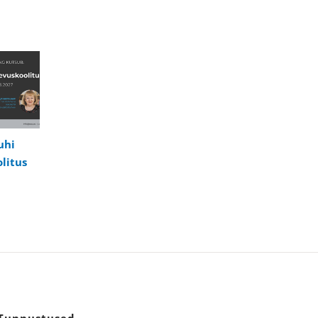
uhi
litus
Tunnustused