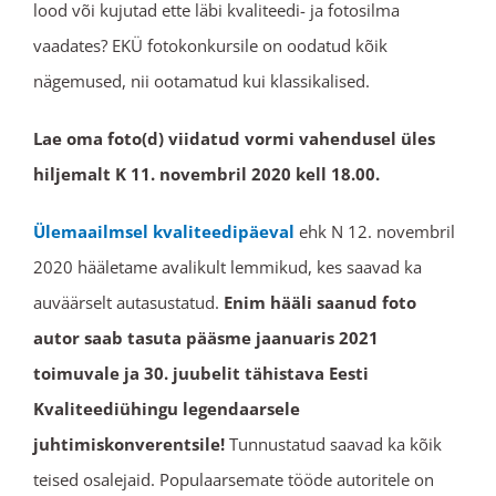
lood või kujutad ette läbi kvaliteedi- ja fotosilma
vaadates? EKÜ fotokonkursile on oodatud kõik
nägemused, nii ootamatud kui klassikalised.
Lae oma foto(d) viidatud vormi vahendusel üles
hiljemalt K 11. novembril 2020 kell 18.00.
Ülemaailmsel kvaliteedipäeval
ehk N 12. novembril
2020 hääletame avalikult lemmikud, kes saavad ka
auväärselt autasustatud.
Enim hääli saanud foto
autor saab tasuta pääsme jaanuaris 2021
toimuvale ja 30. juubelit tähistava Eesti
Kvaliteediühingu legendaarsele
juhtimiskonverentsile!
Tunnustatud saavad ka kõik
teised osalejaid. Populaarsemate tööde autoritele on