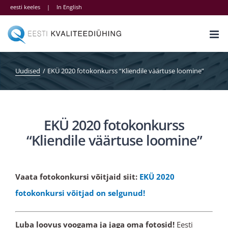
Skip
eesti keeles
|
In English
to
content
Uudised
EKÜ 2020 fotokonkurss “Kliendile väärtuse loomine”
EKÜ 2020 fotokonkurss
“Kliendile väärtuse loomine”
Vaata fotokonkursi võitjaid siit:
EKÜ 2020
fotokonkursi võitjad on selgunud!
Luba loovus voogama ja jaga oma fotosid!
Eesti