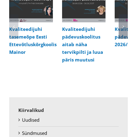
Kvaliteedijuhi
Kvaliteedijuhi
Kvaliteed
tasemeõpe Eesti
pädevuskoolitus
pädevusk
Ettevõtluskõrgkoolis
aitab näha
2026/202
Mainor
tervikpilti ja luua
päris muutusi
Kiirvalikud
Uudised
Sündmused