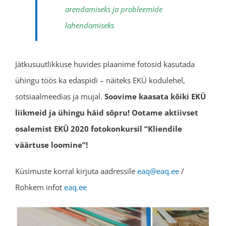
arendamiseks ja probleemide
lahendamiseks
Jätkusuutlikkuse huvides plaanime fotosid kasutada
ühingu töös ka edaspidi – näiteks EKÜ kodulehel,
sotsiaalmeedias ja mujal.
Soovime kaasata kõiki EKÜ
liikmeid ja ühingu häid sõpru! Ootame aktiivset
osalemist EKÜ 2020 fotokonkursil “Kliendile
väärtuse loomine”!
Küsimuste korral kirjuta aadressile
eaq@eaq.ee
/
Rohkem infot
eaq.ee