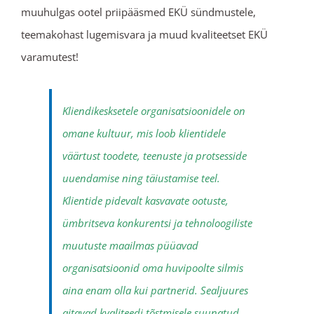
muuhulgas ootel priipääsmed EKÜ sündmustele,
teemakohast lugemisvara ja muud kvaliteetset EKÜ
varamutest!
Kliendikesksetele organisatsioonidele on
omane kultuur, mis loob klientidele
väärtust toodete, teenuste ja protsesside
uuendamise ning täiustamise teel.
Klientide pidevalt kasvavate ootuste,
ümbritseva konkurentsi ja tehnoloogiliste
muutuste maailmas püüavad
organisatsioonid oma huvipoolte silmis
aina enam olla kui partnerid. Sealjuures
aitavad kvaliteedi tõstmisele suunatud