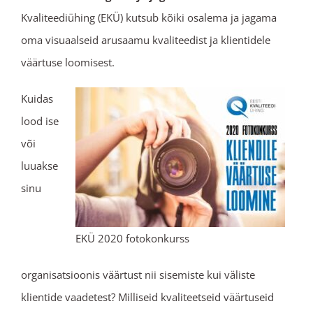
Kvaliteediühing (EKÜ) kutsub kõiki osalema ja jagama
oma visuaalseid arusaamu kvaliteedist ja klientidele
väärtuse loomisest.
Kuidas
lood ise
või
luuakse
sinu
EKÜ 2020 fotokonkurss
organisatsioonis väärtust nii sisemiste kui väliste
klientide vaadetest? Milliseid kvaliteetseid väärtuseid