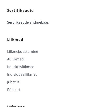
Sertifikaadid
Sertifikaatide andmebaas
Liikmed
Liikmeks astumine
Auliikmed
Kollektiivliikmed
Individuaalliikmed
Juhatus
Põhikiri
Infovoog