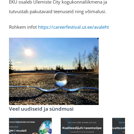
EKÜ osaleb Ülemiste City kogukonnaliikmena ja
tutvustab pakutavaid teenuseid ning võimalusi.
Rohkem infot
https://careerfestival.ut.ee/avaleht
Veel uudiseid ja sündmusi