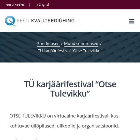
Skip
eesti keeles
|
In English
to
content
Sündmused
Muud sündmused
TÜ karjäärifestival “Otse Tulevikku”
TÜ karjäärifestival “Otse
Tulevikku”
OTSE TULEVIKKU on virtuaalne karjäärifestival, kus
kohtuvad üliõpilased, ülikoolid ja organisatsioonid.