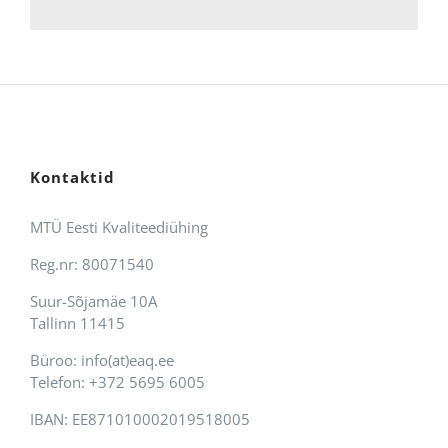
Kontaktid
MTÜ Eesti Kvaliteediühing
Reg.nr: 80071540
Suur-Sõjamäe 10A
Tallinn 11415
Büroo: info(at)eaq.ee
Telefon: +372 5695 6005
IBAN: EE871010002019518005