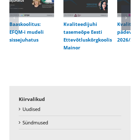
Baaskoolitus:
Kvaliteedijuhi
Kvaliteed
EFQM-i mudeli
tasemeõpe Eesti
pädevusk
sissejuhatus
Ettevõtluskõrgkoolis
2026/202
Mainor
Kiirvalikud
Uudised
Sündmused