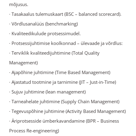
mõjusus.
· Tasakaalus tulemuskaart (BSC – balanced scorecard).
· Võrdlusanalüüs (benchmarking)
· Kvaliteedikulude protsessimudel.
· Protsessijuhtimise koolkonnad – ülevaade ja võrdlus:
· Terviklik kvaliteedijuhtimine (Total Quality
Management)
· Ajapõhine juhtimine (Time Based Management)
· Ajastatud tootmine ja tarnimine (JIT – Just-in-Time)
· Sujuv juhtimine (lean management)
· Tarneahelate juhtimine (Supply Chain Management)
· Tegevuspõhine juhtimine (Activity Based Management)
· Äriprotsesside ümberkavandamine (BPR – Business
Process Re-engineering)