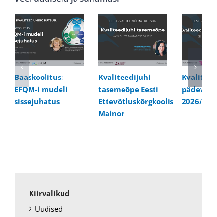
Baaskoolitus:
Kvaliteedijuhi
Kvaliteed
EFQM-i mudeli
tasemeõpe Eesti
pädevusk
sissejuhatus
Ettevõtluskõrgkoolis
2026/202
Mainor
Kiirvalikud
Uudised