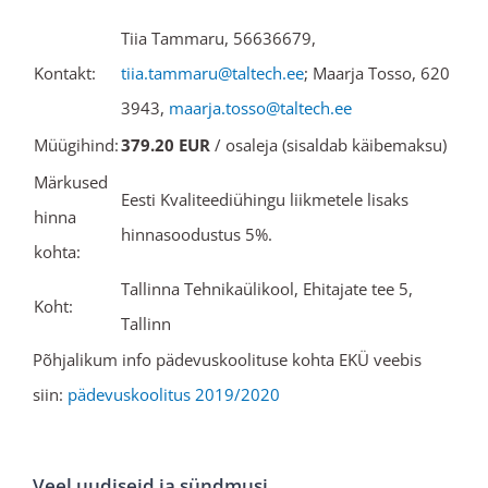
Tiia Tammaru, 56636679,
Kontakt:
tiia.tammaru@taltech.ee
; Maarja Tosso, 620
3943,
maarja.tosso@taltech.ee
Müügihind:
379.20 EUR
/ osaleja (sisaldab käibemaksu)
Märkused
Eesti Kvaliteediühingu liikmetele lisaks
hinna
hinnasoodustus 5%.
kohta:
Tallinna Tehnikaülikool, Ehitajate tee 5,
Koht:
Tallinn
Põhjalikum info pädevuskoolituse kohta EKÜ veebis
siin:
pädevuskoolitus 2019/2020
Veel uudiseid ja sündmusi