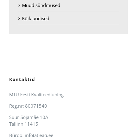
Muud sündmused
Kõik uudised
Kontaktid
MTÜ Eesti Kvaliteediühing
Reg.nr: 80071540
Suur-Sõjamäe 10A
Tallinn 11415
Büroo: info(at)eaq.ee