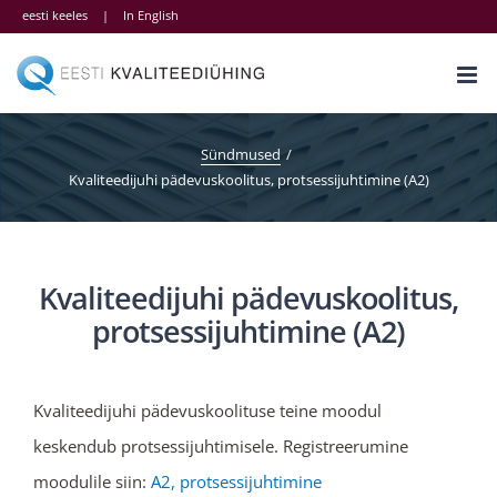
Skip
eesti keeles
|
In English
to
content
Sündmused
Kvaliteedijuhi pädevuskoolitus, protsessijuhtimine (A2)
Kvaliteedijuhi pädevuskoolitus,
protsessijuhtimine (A2)
Kvaliteedijuhi pädevuskoolituse teine moodul
keskendub protsessijuhtimisele. Registreerumine
moodulile siin:
A2, protsessijuhtimine