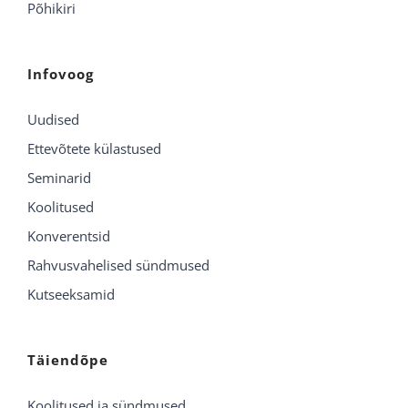
Põhikiri
Infovoog
Uudised
Ettevõtete külastused
Seminarid
Koolitused
Konverentsid
Rahvusvahelised sündmused
Kutseeksamid
Täiendõpe
Koolitused ja sündmused