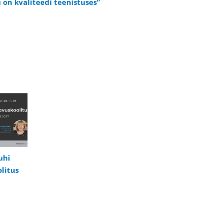
u on kvaliteedi teenistuses”
uhi
litus