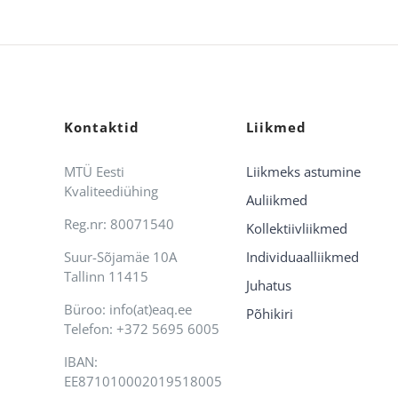
Kontaktid
Liikmed
MTÜ Eesti
Liikmeks astumine
Kvaliteediühing
Auliikmed
Reg.nr: 80071540
Kollektiivliikmed
Suur-Sõjamäe 10A
Individuaalliikmed
Tallinn 11415
Juhatus
Büroo: info(at)eaq.ee
Põhikiri
Telefon: +372 5695 6005
IBAN:
EE871010002019518005