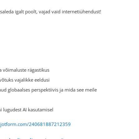
aleda igalt poolt, vajad vaid internetiühendust!
.
ja võimaluste rägastikus
õtuks vajalikke eeldusi
ohud globaalses perspektiivis ja mida see meile
ni lugudest AI kasutamisel
m.jotform.com/240681887212359