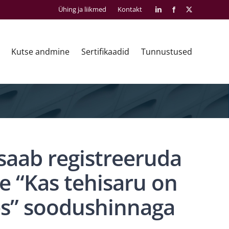
Ühing ja liikmed
Kontakt
LinkedIn
Facebook
X
Kutse andmine
Sertifikaadid
Tunnustused
i saab registreeruda
e “Kas tehisaru on
ses” soodushinnaga