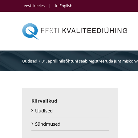
Skip
eesti keeles
|
In English
to
content
Uudised
01. aprilli hilisõhtuni saab registreeruda juhtimisko
Kiirvalikud
Uudised
Sündmused