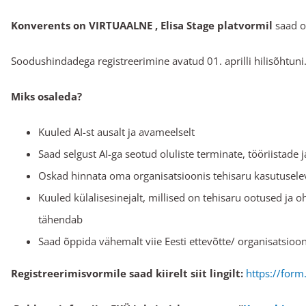
Konverents on VIRTUAALNE , Elisa Stage platvormil
saad os
Soodushindadega registreerimine avatud 01. aprilli hilisõhtuni
Miks osaleda?
Kuuled AI-st ausalt ja avameelselt
Saad selgust AI-ga seotud oluliste terminate, tööriistade 
Oskad hinnata oma organisatsioonis tehisaru kasutuselev
Kuuled külalisesinejalt, millised on tehisaru ootused ja 
tähendab
Saad õppida vähemalt viie Eesti ettevõtte/ organisatsioo
Registreerimisvormile saad kiirelt siit lingilt:
https://for