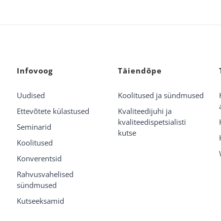
Infovoog
Täiendõpe
Uudised
Koolitused ja sündmused
Ettevõtete külastused
Kvaliteedijuhi ja
kvaliteedispetsialisti
Seminarid
kutse
Koolitused
Konverentsid
Rahvusvahelised
sündmused
Kutseeksamid