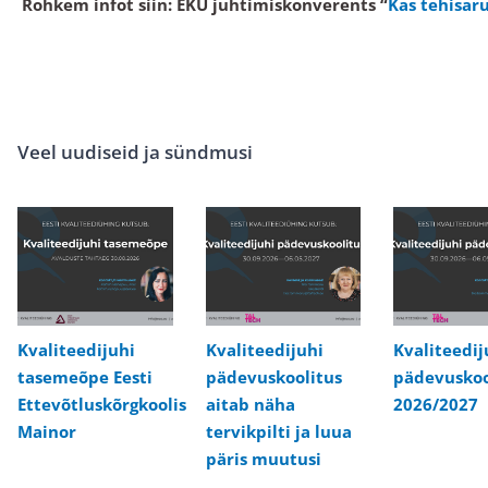
Rohkem infot siin: EKÜ juhtimiskonverents “
Kas tehisar
Veel uudiseid ja sündmusi
Kvaliteedijuhi
Kvaliteedijuhi
Kvaliteedij
tasemeõpe Eesti
pädevuskoolitus
pädevuskoo
Ettevõtluskõrgkoolis
aitab näha
2026/2027
Mainor
tervikpilti ja luua
päris muutusi