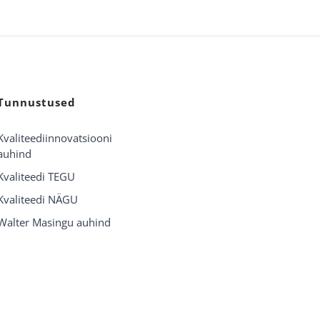
Tunnustused
Kvaliteediinnovatsiooni
auhind
Kvaliteedi TEGU
Kvaliteedi NÄGU
Walter Masingu auhind