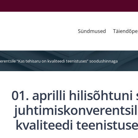
Sündmused
Täiendõpe
nverentsile “Kas tehisaru on kvaliteedi teenistuses” soodushinnaga
01. aprilli hilisõhtun
juhtimiskonverentsil
kvaliteedi teenistu