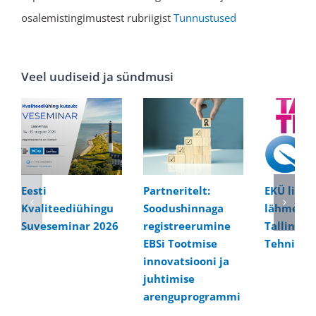
osalemistingimustest rubriigist
Tunnustused
Veel uudiseid ja sündmusi
Eesti
Partneritelt:
EKÜ liikm
Kvaliteediühingu
Soodushinnaga
lähme kül
Suveseminar 2026
registreerumine
Tallinna
EBSi Tootmise
Tehnikaül
innovatsiooni ja
juhtimise
arenguprogrammi