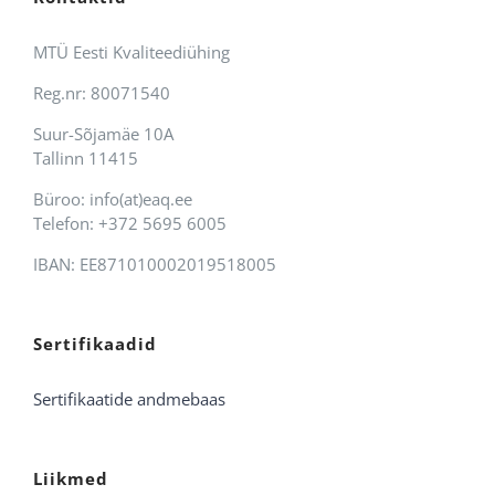
MTÜ Eesti Kvaliteediühing
Reg.nr: 80071540
Suur-Sõjamäe 10A
Tallinn 11415
Büroo: info(at)eaq.ee
Telefon: +372 5695 6005
IBAN: EE871010002019518005
Sertifikaadid
Sertifikaatide andmebaas
Liikmed