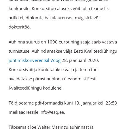
konkursile. Konkursitöö aluseks võib olla teaduslik
artikkel, diplomi-, bakalaureuse-, magistri- või
doktoritöö.
Auhinna suurus on 1000 eurot ning saaja saab vastava
tunnistuse. Auhind antakse välja Eesti Kvaliteediühingu
juhtimiskonverentsil Voog
28. jaanuaril 2020.
Konkursivõitja kuulutatakse välja ja tema töö
avaldatakse pärast auhinna üleandmist Eesti
Kvaliteediühingu kodulehel.
Töid ootame pdf-formaadis kuni 13. jaanuar kell 23:59
meiliaadressile info@eaq.ee.
Täpsemalt loe Walter Masingu auhinnast ja