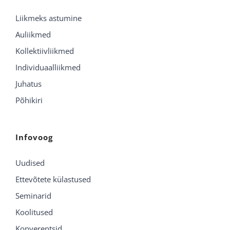
Liikmeks astumine
Auliikmed
Kollektiivliikmed
Individuaalliikmed
Juhatus
Põhikiri
Infovoog
Uudised
Ettevõtete külastused
Seminarid
Koolitused
Konverentsid