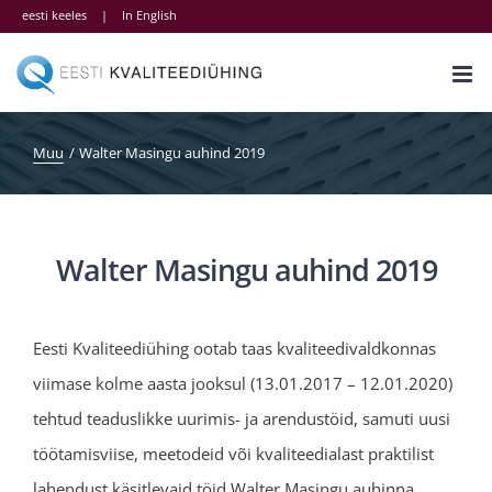
Skip
eesti keeles
|
In English
to
content
Muu
Walter Masingu auhind 2019
Walter Masingu auhind 2019
Eesti Kvaliteediühing ootab taas kvaliteedivaldkonnas
viimase kolme aasta jooksul (13.01.2017 – 12.01.2020)
tehtud teaduslikke uurimis- ja arendustöid, samuti uusi
töötamisviise, meetodeid või kvaliteedialast praktilist
lahendust käsitlevaid töid Walter Masingu auhinna