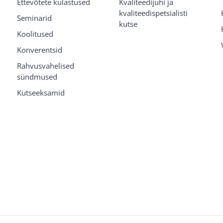
Ettevõtete külastused
Kvaliteedijuhi ja
kvaliteedispetsialisti
Seminarid
kutse
Koolitused
Konverentsid
Rahvusvahelised
sündmused
Kutseeksamid