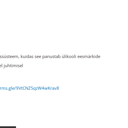
issüsteem, kuidas see panustab ülikooli eesmärkide
el juhtimisel
forms.gle/9VtCNZSqzW4wKrav8