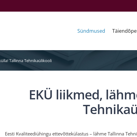
Sündmused
Täiendõpe
ülla! Tallinna Tehnikaülikooli
EKÜ liikmed, lähme
Tehnikaü
Eesti Kvaliteediühingu ettevõttekülastus – lähme Tallinna Tehni