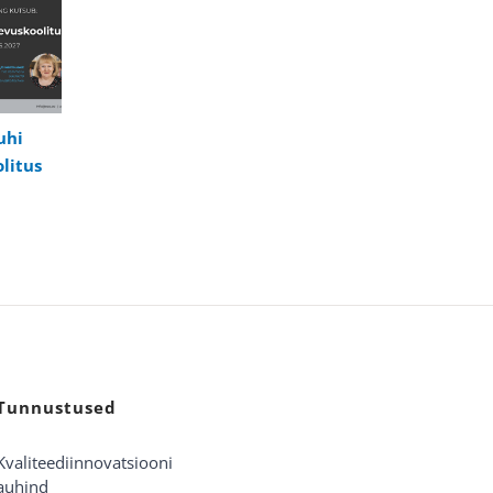
uhi
litus
Tunnustused
Kvaliteediinnovatsiooni
auhind