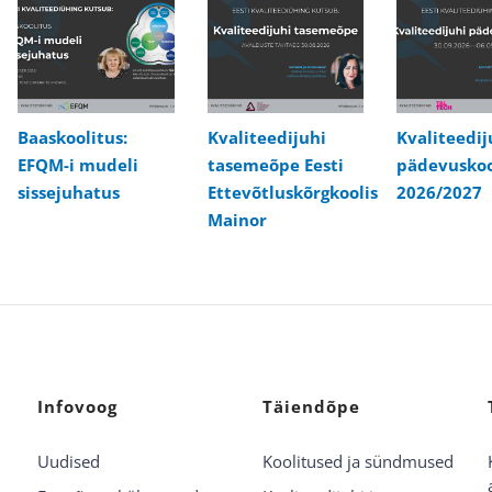
Baaskoolitus:
Kvaliteedijuhi
Kvaliteedij
EFQM-i mudeli
tasemeõpe Eesti
pädevuskoo
sissejuhatus
Ettevõtluskõrgkoolis
2026/2027
Mainor
Infovoog
Täiendõpe
Uudised
Koolitused ja sündmused