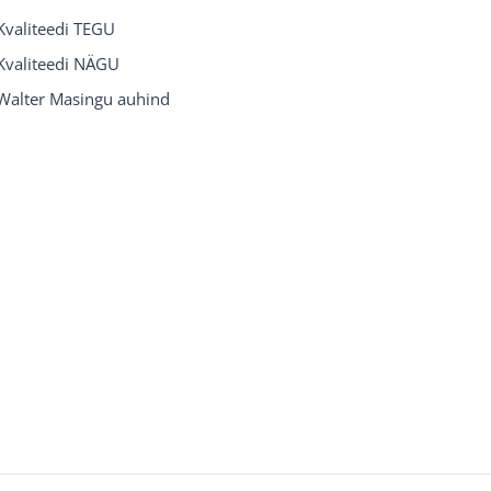
Kvaliteedi TEGU
Kvaliteedi NÄGU
Walter Masingu auhind