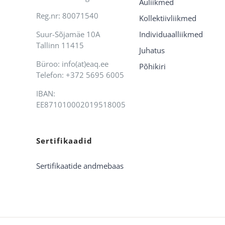
Auliikmed
Reg.nr: 80071540
Kollektiivliikmed
Suur-Sõjamäe 10A
Individuaalliikmed
Tallinn 11415
Juhatus
Büroo: info(at)eaq.ee
Põhikiri
Telefon: +372 5695 6005
IBAN:
EE871010002019518005
Sertifikaadid
Sertifikaatide andmebaas