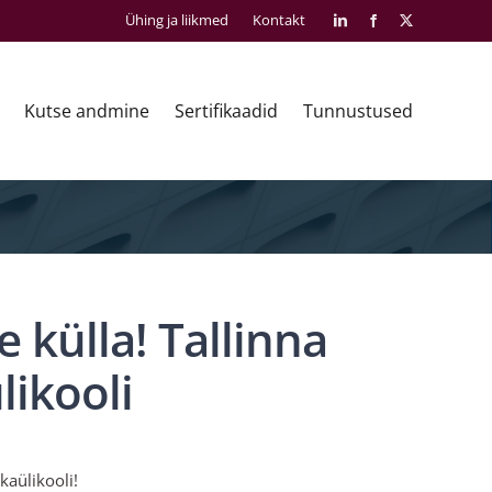
Ühing ja liikmed
Kontakt
LinkedIn
Facebook
X
Kutse andmine
Sertifikaadid
Tunnustused
 külla! Tallinna
likooli
kaülikooli!