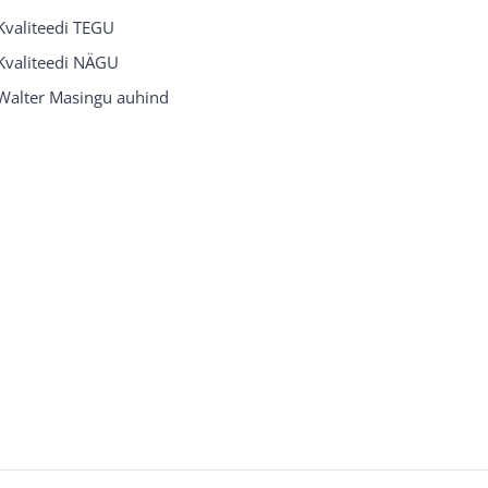
Kvaliteedi TEGU
Kvaliteedi NÄGU
Walter Masingu auhind