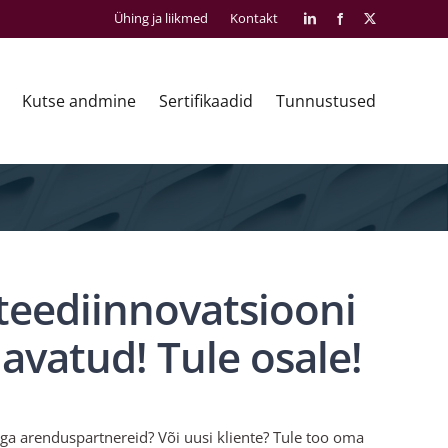
Ühing ja liikmed
Kontakt
LinkedIn
Facebook
X
Kutse andmine
Sertifikaadid
Tunnustused
teediinnovatsiooni
avatud! Tule osale!
a arenduspartnereid? Või uusi kliente? Tule too oma