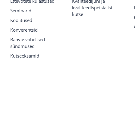
Ettevõtete külastused
Kvaliteedijuhi ja
kvaliteedispetsialisti
Seminarid
kutse
Koolitused
Konverentsid
Rahvusvahelised
sündmused
Kutseeksamid