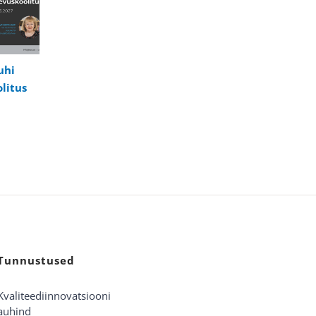
uhi
litus
Tunnustused
Kvaliteediinnovatsiooni
auhind