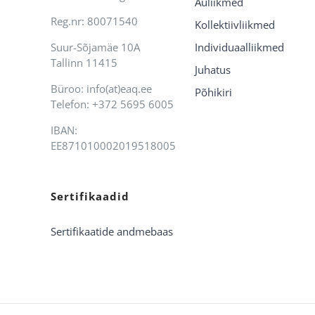
Auliikmed
Reg.nr: 80071540
Kollektiivliikmed
Suur-Sõjamäe 10A
Individuaalliikmed
Tallinn 11415
Juhatus
Büroo: info(at)eaq.ee
Põhikiri
Telefon: +372 5695 6005
IBAN:
EE871010002019518005
Sertifikaadid
Sertifikaatide andmebaas