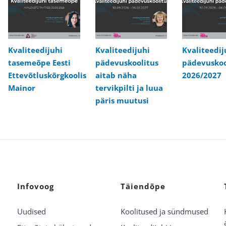
Kvaliteedijuhi
Kvaliteedijuhi
Kvaliteedij
tasemeõpe Eesti
pädevuskoolitus
pädevuskoo
Ettevõtluskõrgkoolis
aitab näha
2026/2027
Mainor
tervikpilti ja luua
päris muutusi
Infovoog
Täiendõpe
Uudised
Koolitused ja sündmused