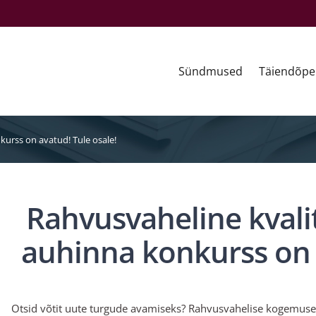
Sündmused
Täiendõpe
urss on avatud! Tule osale!
Rahvusvaheline kvali
auhinna konkurss on 
Otsid võtit uute turgude avamiseks? Rahvusvahelise kogemuseg