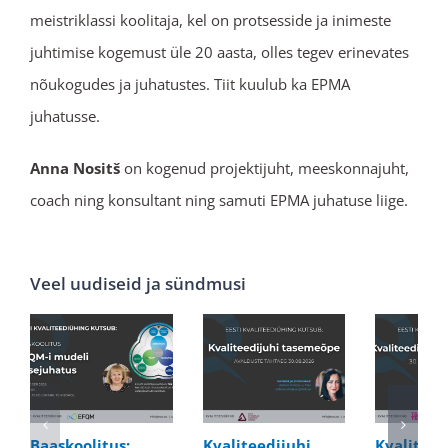
meistriklassi koolitaja, kel on protsesside ja inimeste
juhtimise kogemust üle 20 aasta, olles tegev erinevates
nõukogudes ja juhatustes. Tiit kuulub ka EPMA
juhatusse.
Anna Nositš
on kogenud projektijuht, meeskonnajuht,
coach ning konsultant ning samuti EPMA juhatuse liige.
Veel uudiseid ja sündmusi
Baaskoolitus:
Kvaliteedijuhi
Kvaliteed