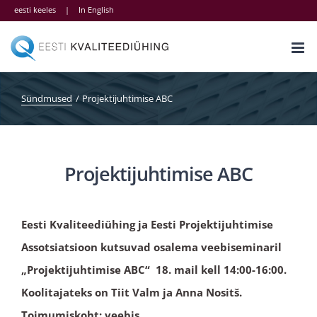
Skip
eesti keeles
|
In English
to
content
Sündmused
Projektijuhtimise ABC
Projektijuhtimise ABC
Eesti Kvaliteediühing ja Eesti Projektijuhtimise
Assotsiatsioon kutsuvad osalema veebiseminaril
„Projektijuhtimise ABC“ 18. mail kell 14:00-16:00
.
Koolitajateks on Tiit Valm ja Anna Nositš.
Toimumiskoht: veebis.