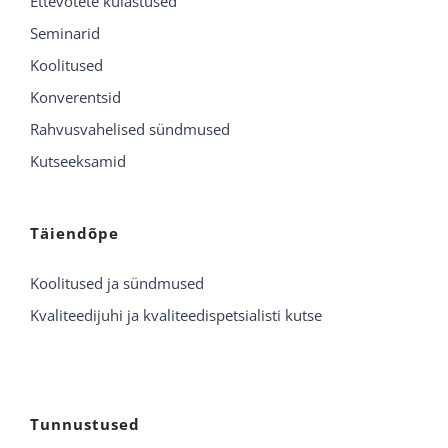
Ettevõtete külastused
Seminarid
Koolitused
Konverentsid
Rahvusvahelised sündmused
Kutseeksamid
Täiendõpe
Koolitused ja sündmused
Kvaliteedijuhi ja kvaliteedispetsialisti kutse
Tunnustused