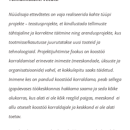
Nüüdisaja ettevõtetes on vaja realiseerida kahte tüüpi
projekte – teostusprojekte, et kindlustada tellimuste
tähtajaline ja korrektne täitmine ning arendusprojekte, kus
tootmisse/kasutusse juurutatakse uusi tooteid ja
tehnoloogiaid. Projektijuhtimise fookus on koostöö
korraldamisel erinevate inimeste (meeskondade, üksuste ja
organisatsioonide) vahel, et kokkulepitu saaks täidetud.
Inimene kes on pandud koostööd korraldama, peab sellega
igapäevases töökeskkonnas hakkama saama ja seda kõike
olukorras, kus alati ei ole kõik reeglid paigas, meeskond ei
allu otseselt koostöö korraldajale ja keskkond ei ole alati
toetav.