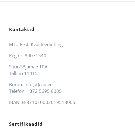
Kontaktid
MTÜ Eesti Kvaliteediühing
Reg.nr: 80071540
Suur-Sõjamäe 10A
Tallinn 11415
Büroo: info(at)eaq.ee
Telefon: +372 5695 6005
IBAN: EE871010002019518005
Sertifikaadid