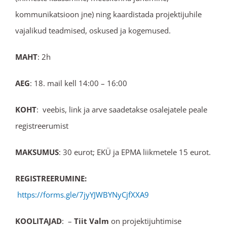
kommunikatsioon jne) ning kaardistada projektijuhile
vajalikud teadmised, oskused ja kogemused.
MAHT
: 2h
AEG
: 18. mail kell 14:00 – 16:00
KOHT
: veebis, link ja arve saadetakse osalejatele peale
registreerumist
MAKSUMUS
: 30 eurot; EKÜ ja EPMA liikmetele 15 eurot.
REGISTREERUMINE:
https://forms.gle/7jyYJWBYNyCjfXXA9
KOOLITAJAD
: –
Tiit Valm
on projektijuhtimise