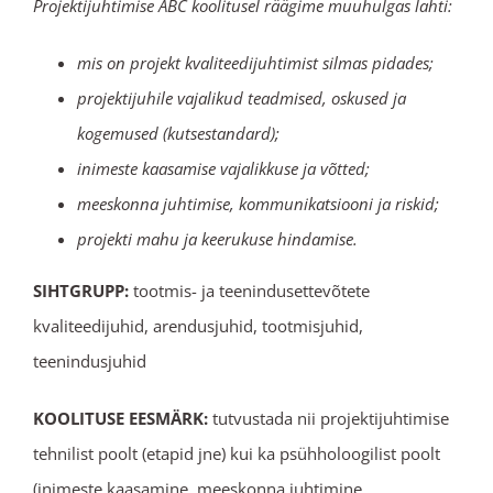
Projektijuhtimise ABC koolitusel räägime muuhulgas lahti:
mis on projekt kvaliteedijuhtimist silmas pidades;
projektijuhile vajalikud teadmised, oskused ja
kogemused (kutsestandard);
inimeste kaasamise vajalikkuse ja võtted;
meeskonna juhtimise, kommunikatsiooni ja riskid;
projekti mahu ja keerukuse hindamise.
SIHTGRUPP:
tootmis- ja teenindusettevõtete
kvaliteedijuhid, arendusjuhid, tootmisjuhid,
teenindusjuhid
KOOLITUSE EESMÄRK:
tutvustada nii projektijuhtimise
tehnilist poolt (etapid jne) kui ka psühholoogilist poolt
(inimeste kaasamine, meeskonna juhtimine,