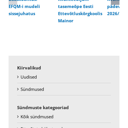
EFQM-i mudeli
tasemeõpe Eesti
pädevusk
sissejuhatus
Ettevõtluskõrgkoolis
2026/202
Mainor
Kiirvalikud
Uudised
Sündmused
Sündmuste kategooriad
Kõik sündmused