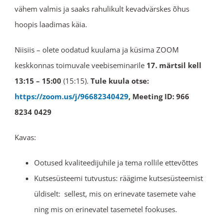
vähem valmis ja saaks rahulikult kevadvärskes õhus
hoopis laadimas käia.
Niisiis – olete oodatud kuulama ja küsima ZOOM
keskkonnas toimuvale veebiseminarile
17. märtsil kell
13:15 – 15:00
(15:15).
Tule kuula otse:
https://zoom.us/j/96682340429
, Meeting ID: 966
8234 0429
Kavas:
Ootused kvaliteedijuhile ja tema rollile ettevõttes
Kutsesüsteemi tutvustus: räägime kutsesüsteemist
üldiselt: sellest, mis on erinevate tasemete vahe
ning mis on erinevatel tasemetel fookuses.