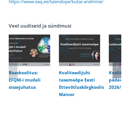
https://www.eaq.ee/taiendope/kutse-andmine/
Veel uudiseid ja sündmusi
Baaskoolitus:
Kvaliteedijuhi
Kvaliteed
EFQM-i mudeli
tasemeõpe Eesti
pädevusk
sissejuhatus
Ettevõtluskõrgkoolis
2026/202
Mainor