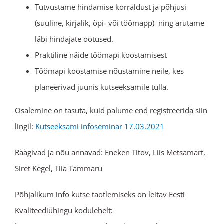
Tutvustame hindamise korraldust ja põhjusi
(suuline, kirjalik, õpi- või töömapp) ning arutame
läbi hindajate ootused.
Praktiline näide töömapi koostamisest
Töömapi koostamise nõustamine neile, kes
planeerivad juunis kutseeksamile tulla.
Osalemine on tasuta, kuid palume end registreerida siin
lingil:
Kutseeksami infoseminar 17.03.2021
Räägivad ja nõu annavad: Eneken Titov, Liis Metsamart,
Siret Kegel, Tiia Tammaru
Põhjalikum info kutse taotlemiseks on leitav Eesti
Kvaliteediühingu kodulehelt: