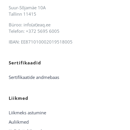
Suur-Sõjamäe 10A
Tallinn 11415
Büroo: info(at)eaq.ee
Telefon: +372 5695 6005
IBAN: EE871010002019518005
Sertifikaadid
Sertifikaatide andmebaas
Liikmed
Liikmeks astumine
Auliikmed