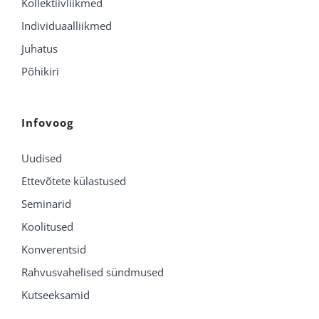
Kollektiivliikmed
Individuaalliikmed
Juhatus
Põhikiri
Infovoog
Uudised
Ettevõtete külastused
Seminarid
Koolitused
Konverentsid
Rahvusvahelised sündmused
Kutseeksamid