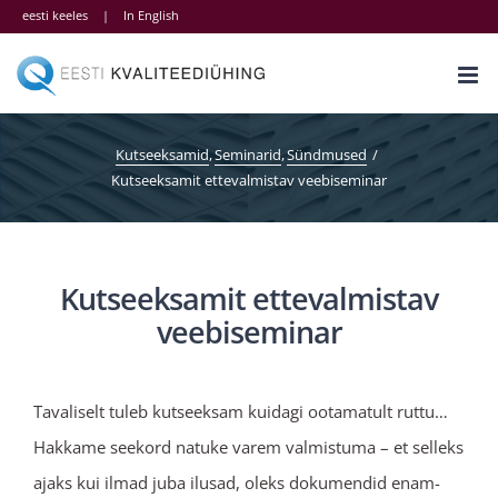
Skip
eesti keeles
|
In English
to
content
Kutseeksamid
Seminarid
Sündmused
Kutseeksamit ettevalmistav veebiseminar
Kutseeksamit ettevalmistav
veebiseminar
Tavaliselt tuleb kutseeksam kuidagi ootamatult ruttu…
Hakkame seekord natuke varem valmistuma – et selleks
ajaks kui ilmad juba ilusad, oleks dokumendid enam-