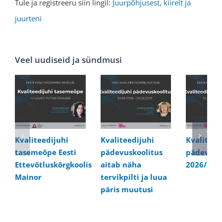
Tule ja registreeru siin lingil:
Juurpõhjusest, kiirelt ja
juurteni
Veel uudiseid ja sündmusi
Kvaliteedijuhi
Kvaliteedijuhi
Kvaliteed
tasemeõpe Eesti
pädevuskoolitus
pädevusk
Ettevõtluskõrgkoolis
aitab näha
2026/202
Mainor
tervikpilti ja luua
päris muutusi