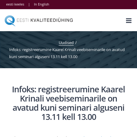
Skip
eesti keeles
|
In English
to
content
Uudised
Infoks: registreerumine Kaarel Krinali veebiseminarile on avatud
kuni seminari alguseni 13.11 kell 13.00
Infoks: registreerumine Kaarel
Krinali veebiseminarile on
avatud kuni seminari alguseni
13.11 kell 13.00