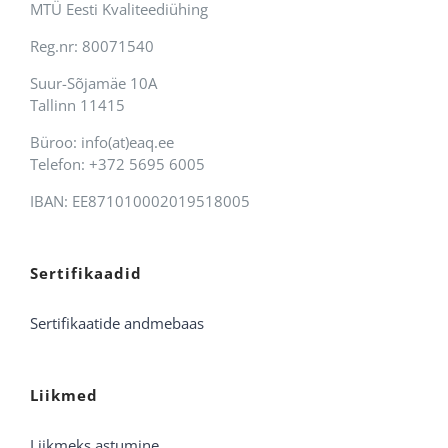
MTÜ Eesti Kvaliteediühing
Reg.nr: 80071540
Suur-Sõjamäe 10A
Tallinn 11415
Büroo: info(at)eaq.ee
Telefon: +372 5695 6005
IBAN: EE871010002019518005
Sertifikaadid
Sertifikaatide andmebaas
Liikmed
Liikmeks astumine