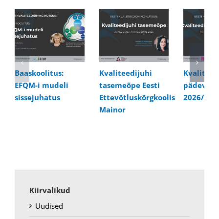
Baaskoolitus:
Kvaliteedijuhi
Kvaliteed
EFQM-i mudeli
tasemeõpe Eesti
pädevusk
sissejuhatus
Ettevõtluskõrgkoolis
2026/202
Mainor
Kiirvalikud
Uudised