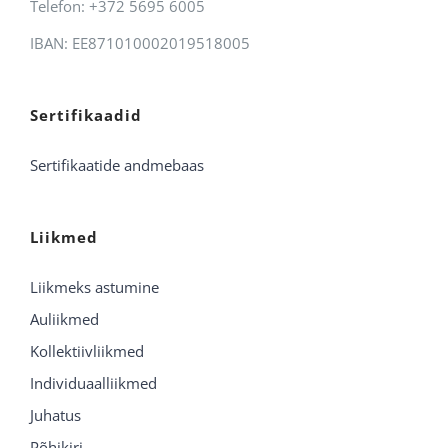
Telefon: +372 5695 6005
IBAN: EE871010002019518005
Sertifikaadid
Sertifikaatide andmebaas
Liikmed
Liikmeks astumine
Auliikmed
Kollektiivliikmed
Individuaalliikmed
Juhatus
Põhikiri