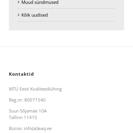
Muud sündmused
Kõik uudised
Kontaktid
MTÜ Eesti Kvaliteediühing
Reg.nr: 80071540
Suur-Sõjamäe 10A
Tallinn 11415
Büroo: info(at)eaq.ee