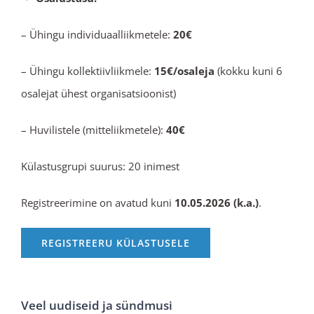
– Ühingu individuaalliikmetele:
20€
– Ühingu kollektiivliikmele:
15€/osaleja
(kokku kuni 6
osalejat ühest organisatsioonist)
– Huvilistele (mitteliikmetele):
40€
Külastusgrupi suurus: 20 inimest
Registreerimine on avatud kuni
10
.05.2026 (k.a.)
.
REGISTREERU KÜLASTUSELE
Veel uudiseid ja sündmusi