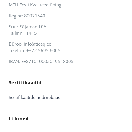
MTÜ Eesti Kvaliteediühing
Reg.nr: 80071540
Suur-Sõjamäe 10A
Tallinn 11415
Büroo: info(at)eaq.ee
Telefon: +372 5695 6005
IBAN: EE871010002019518005
Sertifikaadid
Sertifikaatide andmebaas
Liikmed