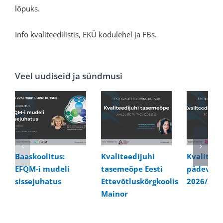
lõpuks.
Info kvaliteedilistis, EKÜ kodulehel ja FBs.
Veel uudiseid ja sündmusi
Baaskoolitus:
Kvaliteedijuhi
Kvaliteed
EFQM-i mudeli
tasemeõpe Eesti
pädevusk
sissejuhatus
Ettevõtluskõrgkoolis
2026/202
Mainor