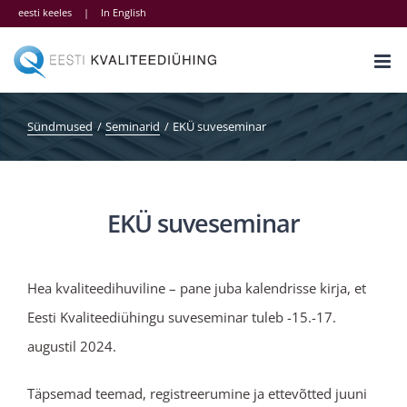
Skip
eesti keeles
|
In English
to
content
Sündmused
Seminarid
EKÜ suveseminar
EKÜ suveseminar
Hea kvaliteedihuviline – pane juba kalendrisse kirja, et
Eesti Kvaliteediühingu suveseminar tuleb -15.-17.
augustil 2024.
Täpsemad teemad, registreerumine ja ettevõtted juuni