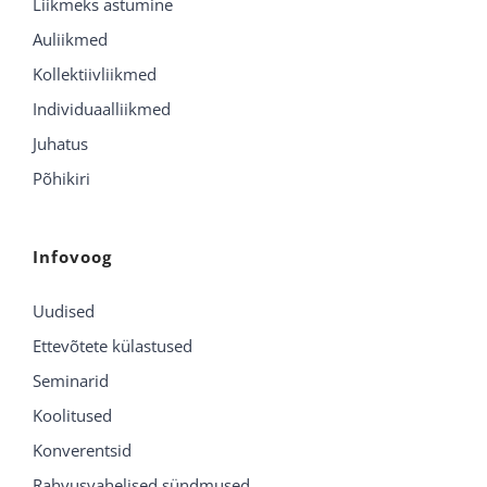
Liikmeks astumine
Auliikmed
Kollektiivliikmed
Individuaalliikmed
Juhatus
Põhikiri
Infovoog
Uudised
Ettevõtete külastused
Seminarid
Koolitused
Konverentsid
Rahvusvahelised sündmused