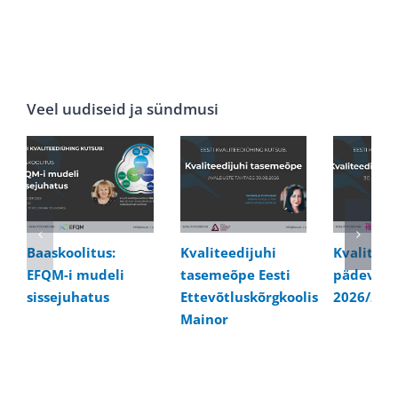
Veel uudiseid ja sündmusi
Baaskoolitus:
Kvaliteedijuhi
Kvaliteed
EFQM-i mudeli
tasemeõpe Eesti
pädevusk
sissejuhatus
Ettevõtluskõrgkoolis
2026/202
Mainor