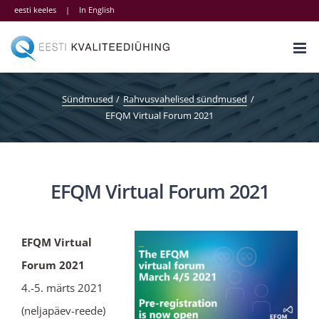
Skip
eesti keeles
|
In English
to
content
Sündmused
Rahvusvahelised sündmused
EFQM Virtual Forum 2021
EFQM Virtual Forum 2021
E
FQM Virtual
Forum 2021
4.-5. märts 2021
(neljapäev-reede)