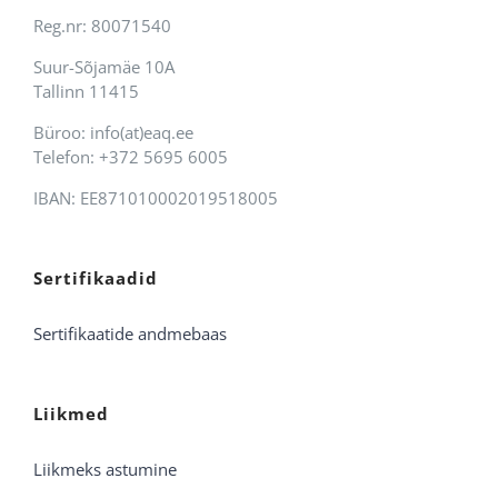
Reg.nr: 80071540
Suur-Sõjamäe 10A
Tallinn 11415
Büroo: info(at)eaq.ee
Telefon: +372 5695 6005
IBAN: EE871010002019518005
Sertifikaadid
Sertifikaatide andmebaas
Liikmed
Liikmeks astumine