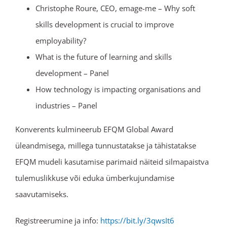
Christophe Roure, CEO, emage-me – Why soft
skills development is crucial to improve
employability?
What is the future of learning and skills
development – Panel
How technology is impacting organisations and
industries – Panel
Konverents kulmineerub EFQM Global Award
üleandmisega, millega tunnustatakse ja tähistatakse
EFQM mudeli kasutamise parimaid näiteid silmapaistva
tulemuslikkuse või eduka ümberkujundamise
saavutamiseks.
Registreerumine ja info:
https://bit.ly/3qwsIt6