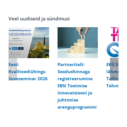
Veel uudiseid ja sündmusi
Eesti
Partneritelt:
EKÜ liikm
Kvaliteediühingu
Soodushinnaga
lähme kül
Suveseminar 2026
registreerumine
Tallinna
EBSi Tootmise
Tehnikaül
innovatsiooni ja
juhtimise
arenguprogrammi