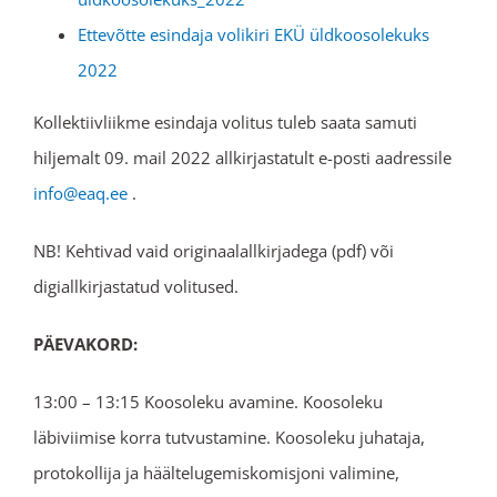
Ettevõtte esindaja volikiri EKÜ üldkoosolekuks
2022
Kollektiivliikme esindaja volitus tuleb saata samuti
hiljemalt 09. mail 2022 allkirjastatult e-posti aadressile
info@eaq.ee
.
NB! Kehtivad vaid originaalallkirjadega (pdf) või
digiallkirjastatud volitused.
PÄEVAKORD:
13:00 – 13:15 Koosoleku avamine. Koosoleku
läbiviimise korra tutvustamine. Koosoleku juhataja,
protokollija ja häältelugemiskomisjoni valimine,