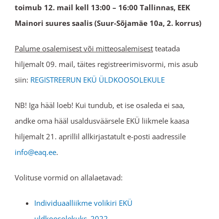
toimub 12. mail kell 13:00 – 16:00
Tallinnas, EEK
Mainori suures saalis (Suur-Sõjamäe 10a, 2. korrus)
Palume osalemisest või mitteosalemisest
teatada
hiljemalt 09. mail, täites registreerimisvormi, mis asub
siin:
REGISTREERUN EKÜ ÜLDKOOSOLEKULE
NB! Iga hääl loeb! Kui tundub, et ise osaleda ei saa,
andke oma hääl usaldusväärsele EKÜ liikmele kaasa
hiljemalt 21. aprillil allkirjastatult e-posti aadressile
info@eaq.ee
.
Volituse vormid on allalaetavad:
Individuaalliikme volikiri EKÜ
uldkoosolekuks_2022