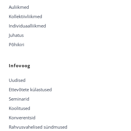
Auliikmed
Kollektiivliikmed
Individuaalliikmed
Juhatus
Põhikiri
Infovoog
Uudised
Ettevõtete külastused
Seminarid
Koolitused
Konverentsid
Rahvusvahelised sündmused