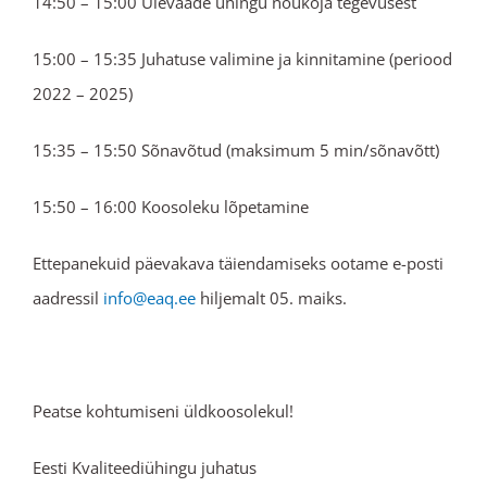
14:50 – 15:00 Ülevaade ühingu nõukoja tegevusest
15:00 – 15:35 Juhatuse valimine ja kinnitamine (periood
2022 – 2025)
15:35 – 15:50 Sõnavõtud (maksimum 5 min/sõnavõtt)
15:50 – 16:00 Koosoleku lõpetamine
Ettepanekuid päevakava täiendamiseks ootame e-posti
aadressil
info@eaq.ee
hiljemalt 05. maiks.
Peatse kohtumiseni üldkoosolekul!
Eesti Kvaliteediühingu juhatus