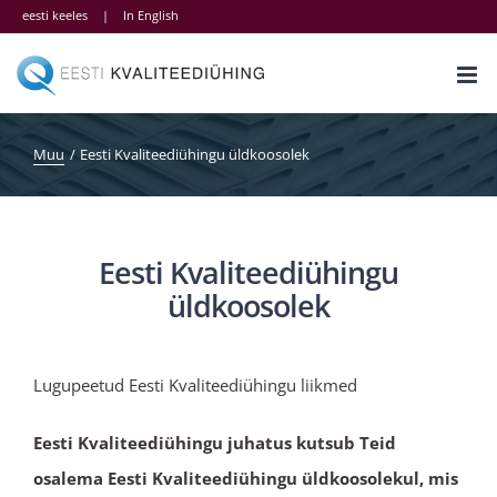
Skip
eesti keeles
|
In English
to
content
Muu
Eesti Kvaliteediühingu üldkoosolek
Eesti Kvaliteediühingu
üldkoosolek
Lugupeetud Eesti Kvaliteediühingu liikmed
Eesti Kvaliteediühingu juhatus kutsub Teid
osalema Eesti Kvaliteediühingu üldkoosolekul, mis