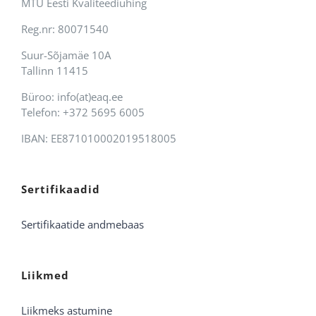
MTÜ Eesti Kvaliteediühing
Reg.nr: 80071540
Suur-Sõjamäe 10A
Tallinn 11415
Büroo: info(at)eaq.ee
Telefon: +372 5695 6005
IBAN: EE871010002019518005
Sertifikaadid
Sertifikaatide andmebaas
Liikmed
Liikmeks astumine