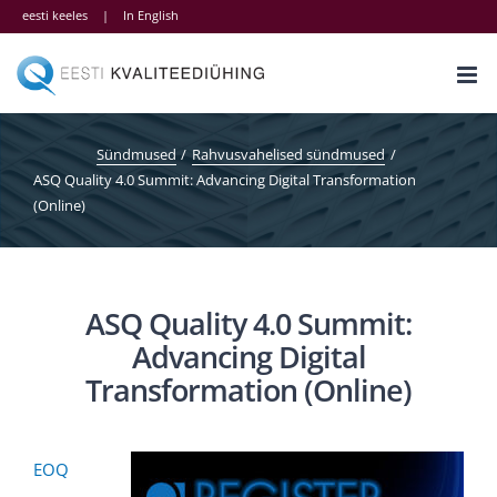
Skip
eesti keeles
|
In English
to
content
Sündmused
Rahvusvahelised sündmused
ASQ Quality 4.0 Summit: Advancing Digital Transformation
(Online)
ASQ Quality 4.0 Summit:
Advancing Digital
Transformation (Online)
EOQ