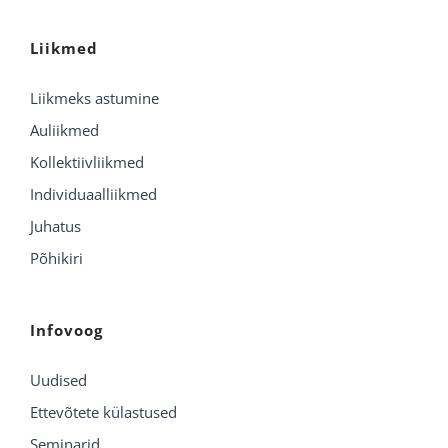
Liikmed
Liikmeks astumine
Auliikmed
Kollektiivliikmed
Individuaalliikmed
Juhatus
Põhikiri
Infovoog
Uudised
Ettevõtete külastused
Seminarid