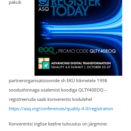
pakub
partnerorganisatsioonide sh EKÜ liikmetele 199$
soodushinnaga osalemist koodiga QLTY40EOQ –
registreeruda saab konverentsi kodulehel
https://asq.org/conferences/quality-4-0/registration
Konverentsi inglise keelne tutvustus on järgmine: