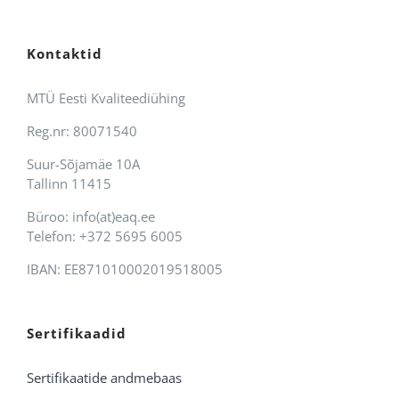
Kontaktid
MTÜ Eesti Kvaliteediühing
Reg.nr: 80071540
Suur-Sõjamäe 10A
Tallinn 11415
Büroo: info(at)eaq.ee
Telefon: +372 5695 6005
IBAN: EE871010002019518005
Sertifikaadid
Sertifikaatide andmebaas