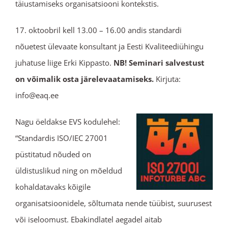
täiustamiseks organisatsiooni kontekstis.
17. oktoobril kell 13.00 – 16.00 andis standardi
nõuetest ülevaate konsultant ja Eesti Kvaliteediühingu
juhatuse liige Erki Kippasto.
NB! Seminari salvestust
on võimalik osta järelevaatamiseks.
Kirjuta:
info@eaq.ee
Nagu öeldakse EVS kodulehel:
“Standardis ISO/IEC 27001
püstitatud nõuded on
üldistuslikud ning on mõeldud
kohaldatavaks kõigile
organisatsioonidele, sõltumata nende tüübist, suurusest
või iseloomust. Ebakindlatel aegadel aitab