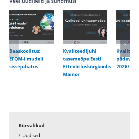
Veel uudiseid ja sündmusi
Baaskoolitus:
Kvaliteedijuhi
Kvaliteed
EFQM-i mudeli
tasemeõpe Eesti
pädevusk
sissejuhatus
Ettevõtluskõrgkoolis
2026/202
Mainor
Kiirvalikud
Uudised