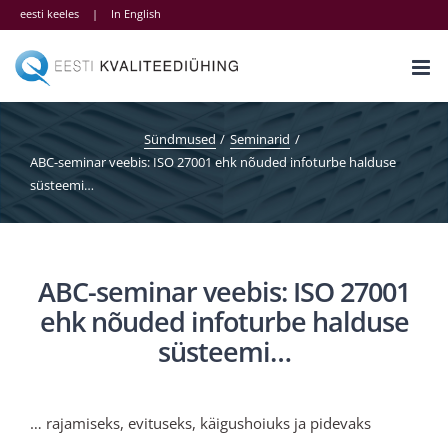
Skip
eesti keeles
|
In English
to
content
Sündmused
Seminarid
ABC-seminar veebis: ISO 27001 ehk nõuded infoturbe halduse
süsteemi…
ABC-seminar veebis: ISO 27001
ehk nõuded infoturbe halduse
süsteemi…
… rajamiseks, evituseks, käigushoiuks ja pidevaks