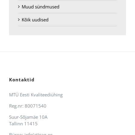
Muud sündmused
Kõik uudised
Kontaktid
MTÜ Eesti Kvaliteediühing
Reg.nr: 80071540
Suur-Sõjamäe 10A
Tallinn 11415
Büroo: info(at)eaq.ee