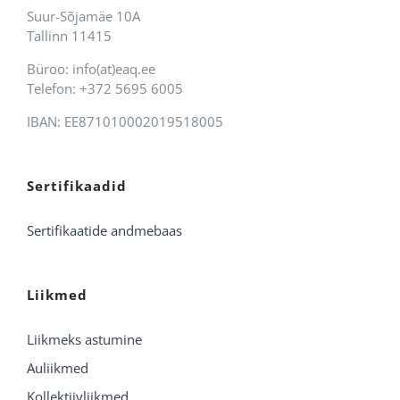
Suur-Sõjamäe 10A
Tallinn 11415
Büroo: info(at)eaq.ee
Telefon: +372 5695 6005
IBAN: EE871010002019518005
Sertifikaadid
Sertifikaatide andmebaas
Liikmed
Liikmeks astumine
Auliikmed
Kollektiivliikmed