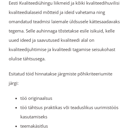
Eesti Kvaliteediühingu liikmeid ja kõiki kvaliteedihuvilisi
kvaliteedialaseid mõtteid ja ideid vahetama ning
omandatud teadmisi laiemale üldsusele kättesaadavaks
tegema. Selle auhinnaga tõstetakse esile isikuid, kelle
uued ideed ja saavutused kvaliteedi alal on
kvaliteedijuhtimise ja kvaliteedi tagamise seisukohast
olulise tähtsusega.
Esitatud töid hinnatakse järgmiste põhikriteeriumite
järgi:
töö originaalsus
töö tähtsus praktikas või teaduslikus uurimistöös
kasutamiseks
teemakäsitlus