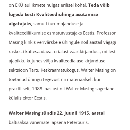
on EKÜ auliikmete hulgas erilisel kohal.
Teda võib
lugeda Eesti Kvaliteediühingu asutamise
algatajaks
, samuti turumajanduse ja
kvaliteediliikumise esmatutvustajaks Eestis. Professor
Masing kinkis verivärskele ühingule noil aastail vägagi
raskesti kättesaadavat erialast väärtkirjandust, millest
ajapikku kujunes välja kvaliteedialase kirjanduse
sektsioon Tartu Keskraamatukogus. Walter Masing on
toetanud ühingu tegevust nii materiaalselt kui
praktiliselt, 1988. aastast oli Walter Masing sagedane
külalislektor Eestis.
Walter Masing sündis 22. juunil 1915. aastal
baltisaksa vanemate lapsena Peterburis.