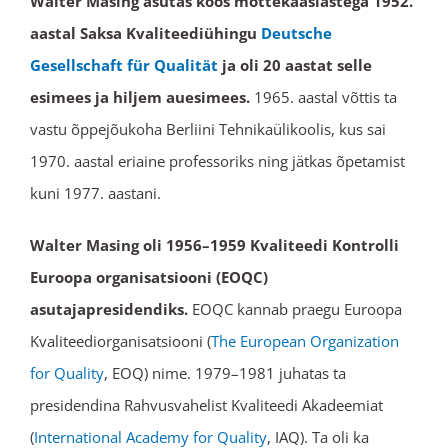
Walter Masing asutas koos mõttekaaslastega 1952.
aastal Saksa Kvaliteediühingu
Deutsche
Gesellschaft für Qualität
ja oli 20 aastat selle
esimees ja hiljem auesimees.
1965. aastal võttis ta
vastu õppejõukoha Berliini Tehnikaülikoolis, kus sai
1970. aastal eriaine professoriks ning jätkas õpetamist
kuni 1977. aastani.
Walter Masing oli 1956–1959 Kvaliteedi Kontrolli
Euroopa organisatsiooni (EOQC)
asutajapresidendiks.
EOQC kannab praegu Euroopa
Kvaliteediorganisatsiooni (
The European Organization
for Quality
, EOQ) nime. 1979–1981 juhatas ta
presidendina Rahvusvahelist Kvaliteedi Akadeemiat
(
International Academy for Quality
, IAQ). Ta oli ka