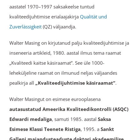
aastatel 1970–1997 saksakeelse tuntud
kvaliteedijuhtimise erialaajakirja
Qualität und
Zuverlässigkeit
(QZ) väljaandja.
Walter Masing on kirjutanud palju kvaliteedijuhtimise ja
inseneeria artikleid, 1980. aastal ilmus tema raamat
„Kvaliteedi kaitse käsiraamat”. See üle 1000-
leheküljeline raamat on ilmunud neljas väljaandes
pealkirja all
„Kvaliteedijuhtimise käsiraamat”
.
Walter Masingut on esimese eurooplasena
autasustatud Ameerika Kvaliteedikontrolli (ASQC)
Edwardi medaliga
, samuti 1985. aastal
Saksa
Esimese Klassi Teenete Ristiga
, 1995. a
Sankt
Galleni majandusteaduste doktori akadeemilise