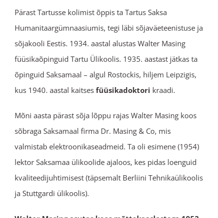
Pärast Tartusse kolimist õppis ta Tartus Saksa
Humanitaargümnaasiumis, tegi läbi sõjaväeteenistuse ja
sõjakooli Eestis. 1934. aastal alustas Walter Masing
füüsikaõpinguid Tartu Ülikoolis. 1935. aastast jätkas ta
õpinguid Saksamaal – algul Rostockis, hiljem Leipzigis,
kus 1940. aastal kaitses
füüsikadoktori
kraadi.
Mõni aasta pärast sõja lõppu rajas Walter Masing koos
sõbraga Saksamaal firma Dr. Masing & Co, mis
valmistab elektroonikaseadmeid. Ta oli esimene (1954)
lektor Saksamaa ülikoolide ajaloos, kes pidas loenguid
kvaliteedijuhtimisest (täpsemalt Berliini Tehnikaülikoolis
ja Stuttgardi ülikoolis).