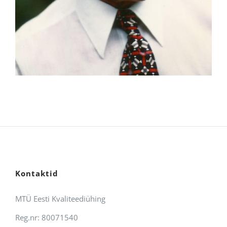
Kontaktid
MTÜ Eesti Kvaliteediühing
Reg.nr: 80071540