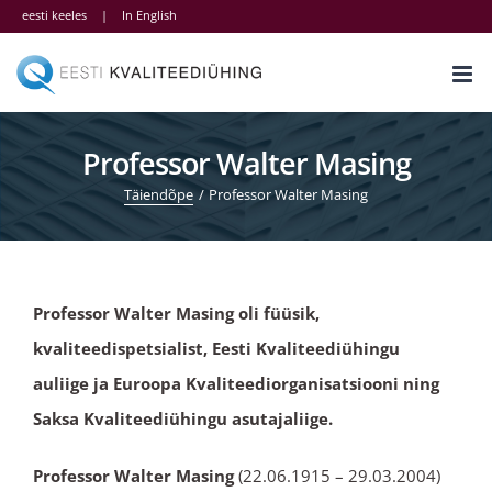
Skip
eesti keeles
|
In English
to
content
Professor Walter Masing
Täiendõpe
Professor Walter Masing
Professor Walter Masing oli füüsik,
kvaliteedispetsialist, Eesti Kvaliteediühingu
auliige ja Euroopa Kvaliteediorganisatsiooni ning
Saksa Kvaliteediühingu asutajaliige.
Professor Walter Masing
(22.06.1915 – 29.03.2004)