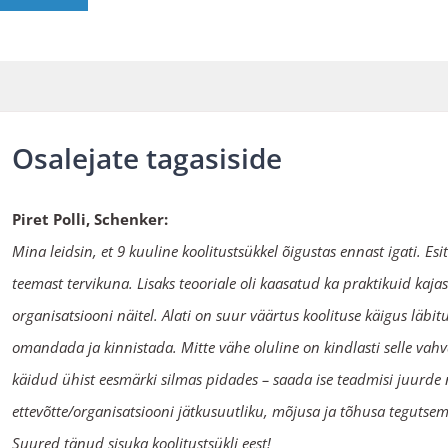
Osalejate tagasiside
Piret Polli, Schenker:
Mina leidsin, et 9 kuuline koolitustsükkel õigustas ennast igati. Es
teemast tervikuna. Lisaks teooriale oli kaasatud ka praktikuid k
organisatsiooni näitel. Alati on suur väärtus koolituse käigus läbi
omandada ja kinnistada. Mitte vähe oluline on kindlasti selle vah
käidud ühist eesmärki silmas pidades – saada ise teadmisi juurd
ettevõtte/organisatsiooni jätkusuutliku, mõjusa ja tõhusa tegutse
Suured tänud sisuka koolitustsükli eest!