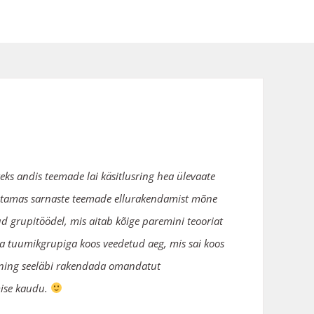
iteks andis teemade lai käsitlusring hea ülevaate
ajastamas sarnaste teemade ellurakendamist mõne
tud grupitöödel, mis aitab kõige paremini teooriat
va tuumikgrupiga koos veedetud aeg, mis sai koos
e ning seeläbi rakendada omandatut
mise kaudu.