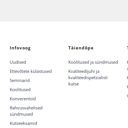
Infovoog
Täiendõpe
Uudised
Koolitused ja sündmused
Ettevõtete külastused
Kvaliteedijuhi ja
kvaliteedispetsialisti
Seminarid
kutse
Koolitused
Konverentsid
Rahvusvahelised
sündmused
Kutseeksamid