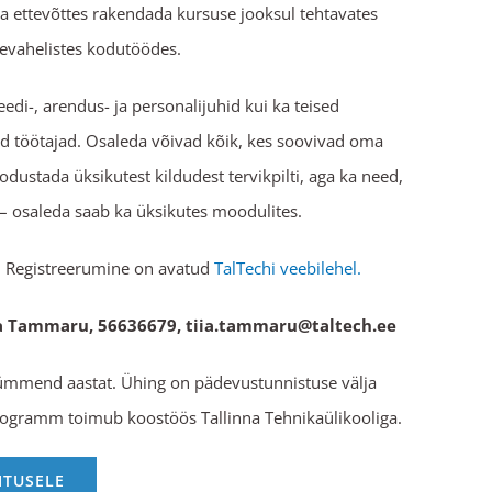
a ettevõttes rakendada kursuse jooksul tehtavates
tevahelistes kodutöödes.
edi-, arendus- ja personalijuhid kui ka teised
d töötajad. Osaleda võivad kõik, kes soovivad oma
dustada üksikutest kildudest tervikpilti, aga ka need,
– osaleda saab ka üksikutes moodulites.
. Registreerumine on avatud
TalTechi veebilehel.
iia Tammaru, 56636679, tiia.tammaru@taltech.ee
kümmend aastat. Ühing on pädevustunnistuse välja
rogramm toimub koostöös Tallinna Tehnikaülikooliga.
ITUSELE