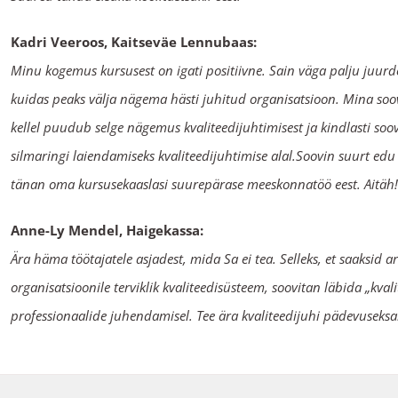
Kadri Veeroos, Kaitseväe Lennubaas:
Minu kogemus kursusest on igati positiivne. Sain väga palju juurd
kuidas peaks välja nägema hästi juhitud organisatsioon. Mina soovit
kellel puudub selge nägemus kvaliteedijuhtimisest ja kindlasti soo
silmaringi laiendamiseks kvaliteedijuhtimise alal.Soovin suurt edu 
tänan oma kursusekaaslasi suurepärase meeskonnatöö eest. Aitäh!
Anne-Ly Mendel, Haigekassa:
Ära häma töötajatele asjadest, mida Sa ei tea. Selleks, et saaksid
organisatsioonile terviklik kvaliteedisüsteem, soovitan läbida „kva
professionaalide juhendamisel. Tee ära kvaliteedijuhi pädevuseks