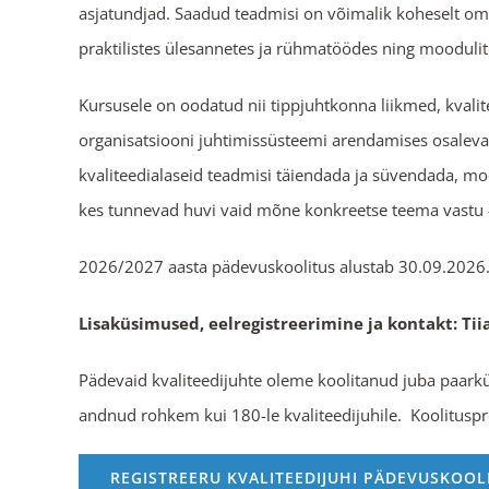
asjatundjad. Saadud teadmisi on võimalik koheselt om
praktilistes ülesannetes ja rühmatöödes ning mooduli
Kursusele on oodatud nii tippjuhtkonna liikmed, kvalite
organisatsiooni juhtimissüsteemi arendamises osaleva
kvaliteedialaseid teadmisi täiendada ja süvendada, moo
kes tunnevad huvi vaid mõne konkreetse teema vastu 
2026/2027 aasta pädevuskoolitus alustab 30.09.2026
Lisaküsimused, eelregistreerimine ja kontakt: T
Pädevaid kvaliteedijuhte oleme koolitanud juba paar
andnud rohkem kui 180-le kvaliteedijuhile. Koolitusp
REGISTREERU KVALITEEDIJUHI PÄDEVUSKOOL