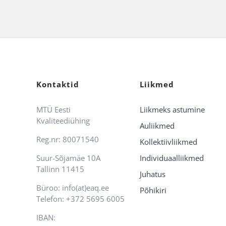
Kontaktid
Liikmed
MTÜ Eesti
Liikmeks astumine
Kvaliteediühing
Auliikmed
Reg.nr: 80071540
Kollektiivliikmed
Suur-Sõjamäe 10A
Individuaalliikmed
Tallinn 11415
Juhatus
Büroo: info(at)eaq.ee
Põhikiri
Telefon: +372 5695 6005
IBAN: