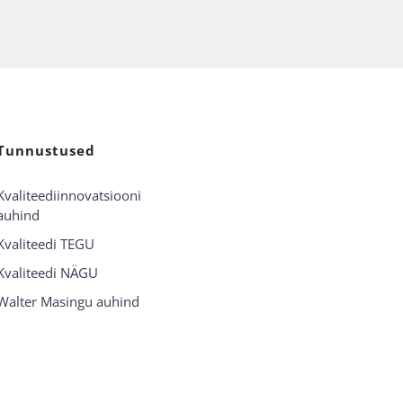
Tunnustused
Kvaliteediinnovatsiooni
auhind
Kvaliteedi TEGU
Kvaliteedi NÄGU
Walter Masingu auhind