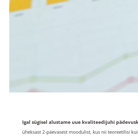
Igal sügisel alustame uue kvaliteedijuhi pädevusk
üheksast 2-päevasest moodulist, kus nii teoreetilisi k