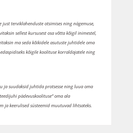
e just terviklahenduste otsimises ning nägemuse,
aksin sellest kursusest osa võtta kõigil inimestel,
vitaksin ma seda kõikidele asutuste juhtidele oma
edaspidiseks kõigile koolituse korraldajatele ning
 aru ja suudaksid juhtida protsesse ning luua oma
liteedijuhi pädevuskoolituse“ oma ala
am ja keerulised süsteemid muutuvad lihtsateks.