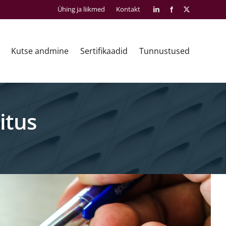
Ühing ja liikmed
Kontakt
LinkedIn
Facebook
X
Kutse andmine
Sertifikaadid
Tunnustused
itus