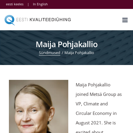
Skip
eesti keeles
|
In English
to
content
Maija Pohjakallio
Sündmused
Maija Pohjakallio
Maija Pohjakallio
joined Metsä Group as
VP, Climate and
Circular Economy in
August 2021. She is
excited about