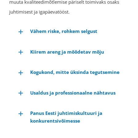
muuta kvaliteedimõtlemise päriselt toimivaks osaks
juhtimisest ja igapäevatööst.
Vähem riske, rohkem selgust
Kiirem areng ja mõõdetav mõju
Kogukond, mitte üksinda tegutsemine
Usaldus ja professionaalne nähtavus
Panus Eesti juhtimiskultuuri ja
konkurentsivõimesse