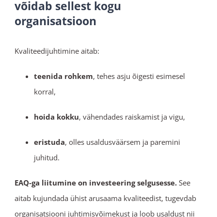
võidab sellest kogu
organisatsioon
Kvaliteedijuhtimine aitab:
teenida rohkem
, tehes asju õigesti esimesel
korral,
hoida kokku
, vähendades raiskamist ja vigu,
eristuda
, olles usaldusväärsem ja paremini
juhitud.
EAQ-ga liitumine on investeering selgusesse.
See
aitab kujundada ühist arusaama kvaliteedist, tugevdab
organisatsiooni juhtimisvõimekust ja loob usaldust nii