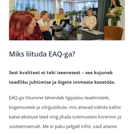
Miks liituda EAQ-ga?
Sest kvaliteet ei teki iseenesest – see kujuneb
teadliku juhtimise ja õigete inimeste koostöös.
EAQ-ga liitumine tähendab ligipääsu teadmistele,
kogemustele ja võrgustikule, mis aitavad vältida kallist
katse-eksituse teed ning jõuda tulemusteni kiiremini ja
süsteemsemalt. Me ei paku pelgalt infot, vaid aitame