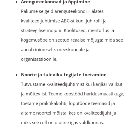
Arenguteekonnad ja õppimine
Pakume selgeid arenguteekondi – alates
kvaliteedijuhtimise ABC-st kuni juhirolli ja
strateegilise mõjuni. Koolitused, mentorlus ja
kogemusõpe on seotud reaalse mõjuga: mida see
annab inimesele, meeskonnale ja
organisatsioonile.
Noorte ja tuleviku tegijate toetamine
Tutvustame kvaliteedijuhtimist kui karjäärivalikut
ja mõtteviisi. Teeme koostööd haridusmaastikuga,
toetame praktikakohti, lõputööde teemasid ja
aitame noortel mõista, kes on kvaliteedijuht ja
miks see roll on oluline igas valdkonnas.