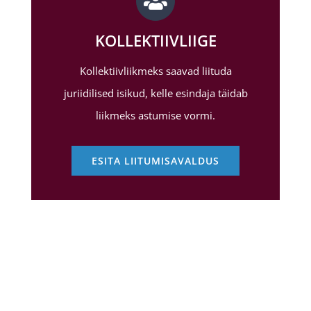
KOLLEKTIIVLIIGE
Kollektiivliikmeks saavad liituda
juriidilised isikud, kelle esindaja täidab
liikmeks astumise vormi.
ESITA LIITUMISAVALDUS