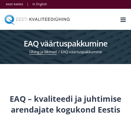
Skip
eesti keeles
|
In English
to
content
EAQ väärtuspakkumine
Ühing ja liikmed
EAQ väärtuspakkumine
EAQ – kvaliteedi ja juhtimise
arendajate kogukond Eestis