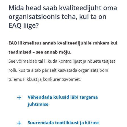
Mida head saab kvaliteedijuht oma
organisatsioonis teha, kui ta on
EAQ liige?
EAQ liikmelisus annab kvaliteedijuhile rohkem kui
teadmised – see annab mõju.
See võimaldab tal liikuda kontrollijast ja nõuete täitjast
rolli, kus ta aitab päriselt kasvatada organisatsiooni
tulemuslikkust ja konkurentsivõimet.
Vähendada kulusid läbi targema
juhtimise
Suurendada tootlikkust ja kiirust