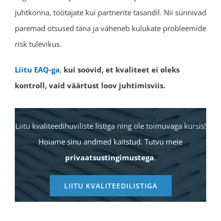
juhtkonna, töötajate kui partnerite tasandil. Nii sünnivad
paremad otsused täna ja väheneb kulukate probleemide
risk tulevikus.
Liitu EAQ-ga
,
kui soovid, et kvaliteet ei oleks
kontroll, vaid väärtust loov juhtimisviis.
Liitu kvaliteedihuviliste listiga ning ole toimuvaga kursis!
Hoiame sinu andmed kaitstud. Tutvu meie
privaatsustingimustega
.
LIITU KVALITEEDILISTIGA