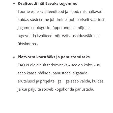
Kvaliteedi nähtavaks tegemine
Toome esile kvaliteediteod ja -lood, mis näitavad,
kuidas süsteemne juhtimine loob päriselt väärtust.
Jagame edulugusid, õppetunde ja mõju, et
tugevdada kvaliteedimõtteviisi usaldusväärsust
ühiskonnas.
Platvorm koostööks ja panustamiseks
EAQ ei ole ainult tarbimiseks – see on koht, kus
saab kaasa rääkida, panustada, algatada
arutelusid ja projekte. Iga liige saab valida, kuidas
ja kui palju ta soovib kogukonda panustada.