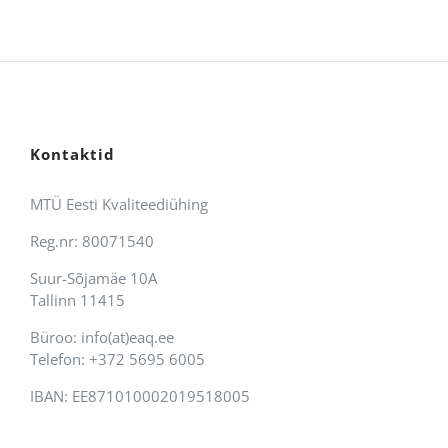
Kontaktid
MTÜ Eesti Kvaliteediühing
Reg.nr: 80071540
Suur-Sõjamäe 10A
Tallinn 11415
Büroo: info(at)eaq.ee
Telefon: +372 5695 6005
IBAN: EE871010002019518005