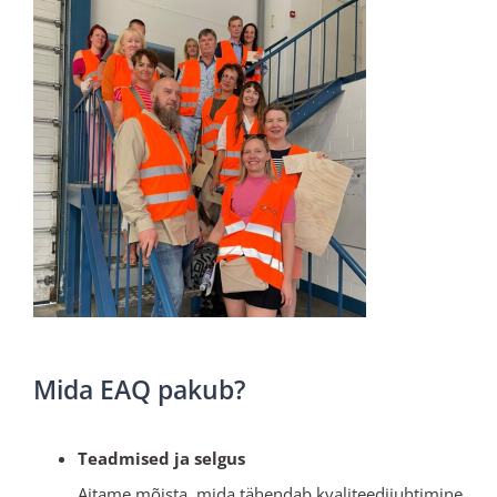
Mida EAQ pakub?
Teadmised ja selgus
Aitame mõista, mida tähendab kvaliteedijuhtimine