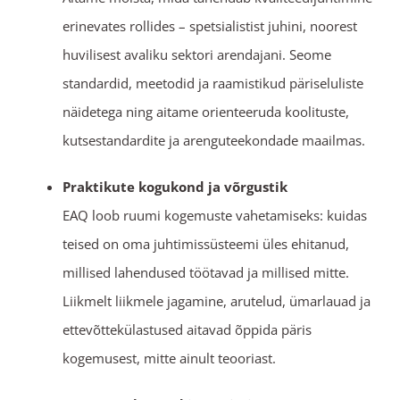
erinevates rollides – spetsialistist juhini, noorest
huvilisest avaliku sektori arendajani. Seome
standardid, meetodid ja raamistikud päriseluliste
näidetega ning aitame orienteeruda koolituste,
kutsestandardite ja arenguteekondade maailmas.
Praktikute kogukond ja võrgustik
EAQ loob ruumi kogemuste vahetamiseks: kuidas
teised on oma juhtimissüsteemi üles ehitanud,
millised lahendused töötavad ja millised mitte.
Liikmelt liikmele jagamine, arutelud, ümarlauad ja
ettevõttekülastused aitavad õppida päris
kogemusest, mitte ainult teooriast.