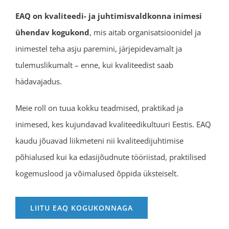
EAQ on kvaliteedi- ja juhtimisvaldkonna inimesi
ühendav kogukond
, mis aitab organisatsioonidel ja
inimestel teha asju paremini, järjepidevamalt ja
tulemuslikumalt – enne, kui kvaliteedist saab
hädavajadus.
Meie roll on tuua kokku teadmised, praktikad ja
inimesed, kes kujundavad kvaliteedikultuuri Eestis. EAQ
kaudu jõuavad liikmeteni nii kvaliteedijuhtimise
põhialused kui ka edasijõudnute tööriistad, praktilised
kogemuslood ja võimalused õppida üksteiselt.
LIITU EAQ KOGUKONNAGA