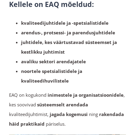
Kellele on EAQ mõeldud:
kvaliteedijuhtidele ja -spetsialistidele
arendus-, protsessi- ja parendusjuhtidele
juhtidele, kes väärtustavad süsteemset ja
kestlikku juhtimist
avaliku sektori arendajatele
noortele spetsialistidele ja
kvaliteedihuvilistele
EAQ on kogukond
inimestele ja organisatsioonidele
,
kes soovivad
süsteemselt arendada
kvaliteedijuhtimist,
jagada kogemusi
ning
rakendada
häid praktikaid
päriselus.