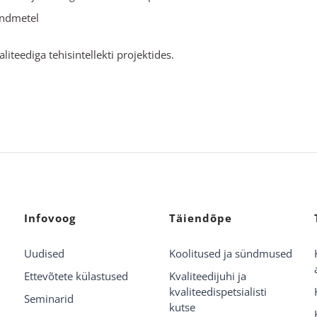
andmetel
eediga tehisintellekti projektides.
Infovoog
Täiendõpe
Uudised
Koolitused ja sündmused
Ettevõtete külastused
Kvaliteedijuhi ja
kvaliteedispetsialisti
Seminarid
kutse