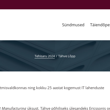
Sündmused
Täiendõpe
Tehisaru 2024
Tähve Lõpp
ootmisvaldkonnas ning kokku 25 aastat kogemust IT lahenduste
t Manufacturing
üksust. Tähve põhiliseks ülesandeks Ericssonis o