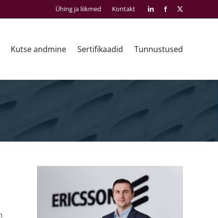
Ühing ja liikmed
Kontakt
LinkedIn
Facebook
X
Kutse andmine
Sertifikaadid
Tunnustused
n