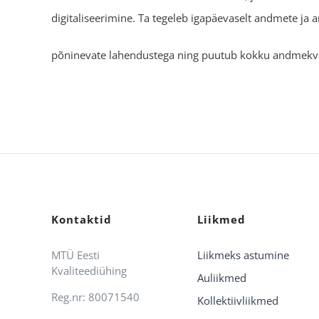
digitaliseerimine. Ta tegeleb igapäevaselt andmete ja 
põninevate lahendustega ning puutub kokku andmekvalit
Kontaktid
Liikmed
MTÜ Eesti
Liikmeks astumine
Kvaliteediühing
Auliikmed
Reg.nr: 80071540
Kollektiivliikmed