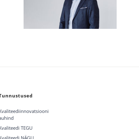
Tunnustused
Kvaliteediinnovatsiooni
auhind
Kvaliteedi TEGU
Kvaliteedi NÄGU