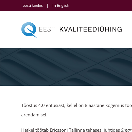
Skip
eesti keeles
|
In English
to
content
Tööstus 4.0 entusiast, kellel on 8 aastane kogemus t
arendamisel.
Hetkel töötab Ericssoni Tallinna tehases, juhtides
Smar